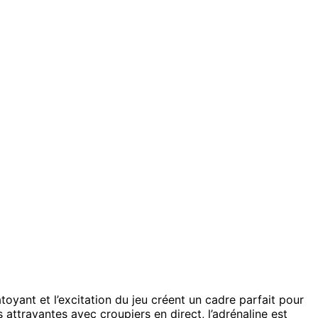
oyant et l’excitation du jeu créent un cadre parfait pour
attrayantes avec croupiers en direct, l’adrénaline est