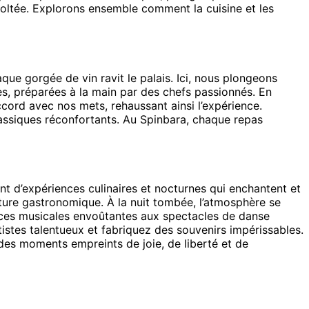
voltée. Explorons ensemble comment la cuisine et les
que gorgée de vin ravit le palais. Ici, nous plongeons
es, préparées à la main par des chefs passionnés. En
cord avec nos mets, rehaussant ainsi l’expérience.
assiques réconfortants. Au Spinbara, chaque repas
ant d’expériences culinaires et nocturnes qui enchantent et
ture gastronomique. À la nuit tombée, l’atmosphère se
nces musicales envoûtantes aux spectacles de danse
tistes talentueux et fabriquez des souvenirs impérissables.
des moments empreints de joie, de liberté et de