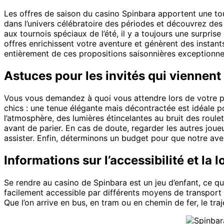
Les offres de saison du casino Spinbara apportent une tou
dans l’univers célébratoire des périodes et découvrez des 
aux tournois spéciaux de l’été, il y a toujours une surpris
offres enrichissent votre aventure et génèrent des instants 
entièrement de ces propositions saisonnières exceptionnel
Astuces pour les invités qui viennent 
Vous vous demandez à quoi vous attendre lors de votre p
chics : une tenue élégante mais décontractée est idéale p
l’atmosphère, des lumières étincelantes au bruit des roulet
avant de parier. En cas de doute, regarder les autres joueurs
assister. Enfin, déterminons un budget pour que notre av
Informations sur l’accessibilité et la l
Se rendre au casino de Spinbara est un jeu d’enfant, ce qu
facilement accessible par différents moyens de transport e
Que l’on arrive en bus, en tram ou en chemin de fer, le tra