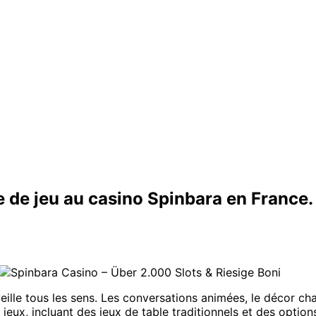
 de jeu au casino Spinbara en France.
lle tous les sens. Les conversations animées, le décor chat
x, incluant des jeux de table traditionnels et des options 