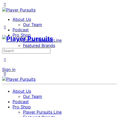
About Us
Our Team
Podcast
Pro Shop
Player Pursuits Line
Featured Brands
Search
Members
for:
Sign in
Close
Close
About Us
Our Team
Podcast
Pro Shop
Player Pursuits Line