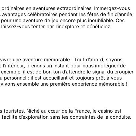
x ordinaires en aventures extraordinaires. Immergez-vous
s avantages célébratoires pendant les fêtes de fin d’année
e, pour une aventure de jeu encore plus inoubliable. Ces
 laissez-vous tenter par l’inexploré et bénéficiez
 vivre une aventure mémorable ! Tout d’abord, soyons
 l’intérieur, prenons un instant pour nous imprégner de
 exemple, il est de bon ton d’attendre le signal du croupier
u personnel : il est accueillant et toujours prêt à vous
et vivons ensemble une première expérience mémorable !
s touristes. Niché au cœur de la France, le casino est
cilité d’exploration sans les contraintes de la conduite.