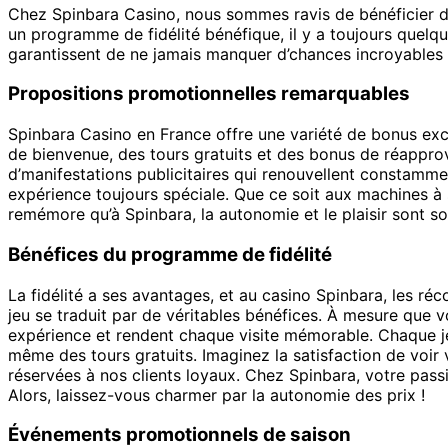
Chez Spinbara Casino, nous sommes ravis de bénéficier de
un programme de fidélité bénéfique, il y a toujours quelq
garantissent de ne jamais manquer d’chances incroyables 
Propositions promotionnelles remarquables
Spinbara Casino en France offre une variété de bonus excep
de bienvenue, des tours gratuits et des bonus de réappro
d’manifestations publicitaires qui renouvellent constammen
expérience toujours spéciale. Que ce soit aux machines à
remémore qu’à Spinbara, la autonomie et le plaisir sont sou
Bénéfices du programme de fidélité
La fidélité a ses avantages, et au casino Spinbara, les 
jeu se traduit par de véritables bénéfices. À mesure que 
expérience et rendent chaque visite mémorable. Chaque 
même des tours gratuits. Imaginez la satisfaction de voi
réservées à nos clients loyaux. Chez Spinbara, votre passi
Alors, laissez-vous charmer par la autonomie des prix !
Événements promotionnels de saison