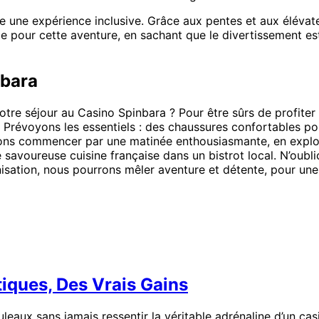
e une expérience inclusive. Grâce aux pentes et aux élévate
 pour cette aventure, en sachant que le divertissement est
nbara
 séjour au Casino Spinbara ? Pour être sûrs de profiter en
Prévoyons les essentiels : des chaussures confortables po
ons commencer par une matinée enthousiasmante, en explora
 savoureuse cuisine française dans un bistrot local. N’oubl
nisation, nous pourrons mêler aventure et détente, pour une
iques, Des Vrais Gains
leaux sans jamais ressentir la véritable adrénaline d’un ca