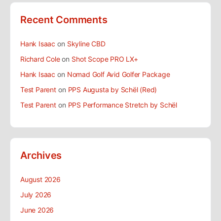
Recent Comments
Hank Isaac
on
Skyline CBD
Richard Cole
on
Shot Scope PRO LX+
Hank Isaac
on
Nomad Golf Avid Golfer Package
Test Parent
on
PPS Augusta by Schël (Red)
Test Parent
on
PPS Performance Stretch by Schël
Archives
August 2026
July 2026
June 2026