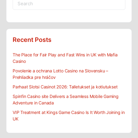
Search
for:
Recent Posts
The Place for Fair Play and Fast Wins in UK with Mafia
Casino
Povolenie a ochrana Lotto Casino na Slovensku –
Prehliadka pre hráčov
Parhaat Slotsi Casinot 2026: Talletukset ja kotiutukset
Spinfin Casino site Delivers a Seamless Mobile Gaming
Adventure in Canada
VIP Treatment at Kings Game Casino Is It Worth Joining in
UK