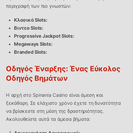
περιγραφή των πιο γνωστών:
Κλασικά Slots:
Βιντεο Slots:
Progressive Jackpot Slots:
Megaways Slots:
Branded Slots:
Οδηγός Έναρξης: Ένας Εύκολος
Οδηγός Βημάτων
Η αρχή στο Spinania Casino είναι άμεση και
ξεκάθαρη. Σε ελάχιστο χρόνο έχετε τη δυνατότητα
να βρίσκεστε στη μέση της δραστηριότητας.
Ακολουθείστε αυτά τα άμεσα βήματα: