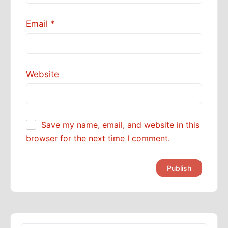
Email
*
Website
Save my name, email, and website in this
browser for the next time I comment.