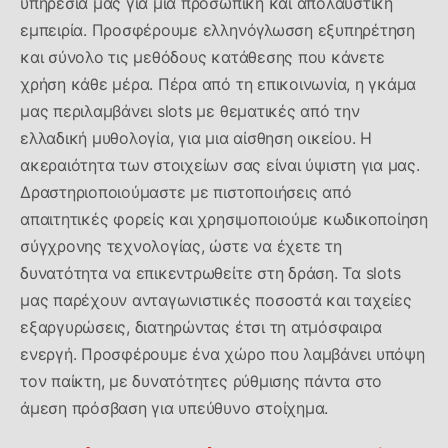
υπηρεσία μας για μια προσωπική και απολαυστική
εμπειρία. Προσφέρουμε ελληνόγλωσση εξυπηρέτηση
και σύνολο τις μεθόδους κατάθεσης που κάνετε
χρήση κάθε μέρα. Πέρα από τη επικοινωνία, η γκάμα
μας περιλαμβάνει slots με θεματικές από την
ελλαδική μυθολογία, για μια αίσθηση οικείου. Η
ακεραιότητα των στοιχείων σας είναι ύψιστη για μας.
Δραστηριοποιούμαστε με πιστοποιήσεις από
απαιτητικές φορείς και χρησιμοποιούμε κωδικοποίηση
σύγχρονης τεχνολογίας, ώστε να έχετε τη
δυνατότητα να επικεντρωθείτε στη δράση. Τα slots
μας παρέχουν ανταγωνιστικές ποσοστά και ταχείες
εξαργυρώσεις, διατηρώντας έτσι τη ατμόσφαιρα
ενεργή. Προσφέρουμε ένα χώρο που λαμβάνει υπόψη
τον παίκτη, με δυνατότητες ρύθμισης πάντα στο
άμεση πρόσβαση για υπεύθυνο στοίχημα.