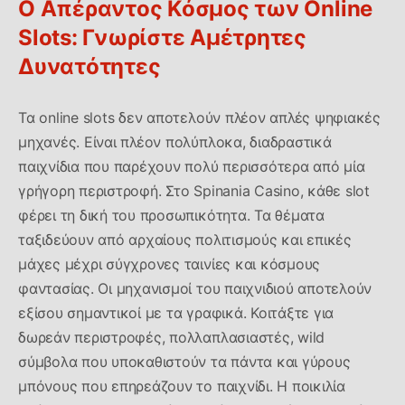
Ο Απέραντος Κόσμος των Online
Slots: Γνωρίστε Αμέτρητες
Δυνατότητες
Τα online slots δεν αποτελούν πλέον απλές ψηφιακές
μηχανές. Είναι πλέον πολύπλοκα, διαδραστικά
παιχνίδια που παρέχουν πολύ περισσότερα από μία
γρήγορη περιστροφή. Στο Spinania Casino, κάθε slot
φέρει τη δική του προσωπικότητα. Τα θέματα
ταξιδεύουν από αρχαίους πολιτισμούς και επικές
μάχες μέχρι σύγχρονες ταινίες και κόσμους
φαντασίας. Οι μηχανισμοί του παιχνιδιού αποτελούν
εξίσου σημαντικοί με τα γραφικά. Κοιτάξτε για
δωρεάν περιστροφές, πολλαπλασιαστές, wild
σύμβολα που υποκαθιστούν τα πάντα και γύρους
μπόνους που επηρεάζουν το παιχνίδι. Η ποικιλία