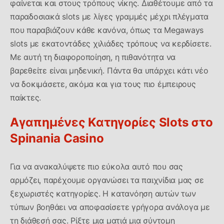
φαίνεται και στους τρόπους νίκης. Διαθέτουμε από τα
παραδοσιακά slots με λίγες γραμμές μέχρι πλέγματα
που παραβιάζουν κάθε κανόνα, όπως τα Megaways
slots με εκατοντάδες χιλιάδες τρόπους να κερδίσετε.
Με αυτή τη διαφοροποίηση, η πιθανότητα να
βαρεθείτε είναι μηδενική. Πάντα θα υπάρχει κάτι νέο
να δοκιμάσετε, ακόμα και για τους πιο έμπειρους
παίκτες.
Αγαπημένες Κατηγορίες Slots στο
Spinania Casino
Για να ανακαλύψετε πιο εύκολα αυτό που σας
αρμόζει, παρέχουμε οργανώσει τα παιχνίδια μας σε
ξεχωριστές κατηγορίες. Η κατανόηση αυτών των
τύπων βοηθάει να αποφασίσετε γρήγορα ανάλογα με
τη διάθεσή σας. Ρίξτε μια ματιά μια σύντομη