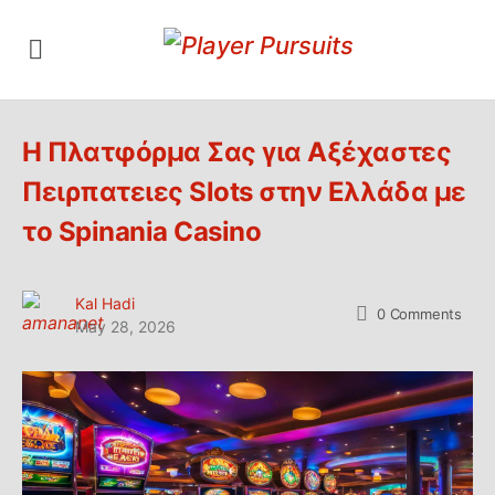
Η Πλατφόρμα Σας για Αξέχαστες
Πειρπατειες Slots στην Ελλάδα με
το Spinania Casino
Kal Hadi
0
Comments
May 28, 2026