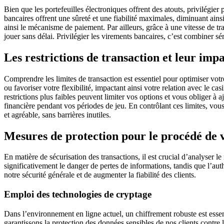
Bien que les portefeuilles électroniques offrent des atouts, privilégie
bancaires offrent une sûreté et une fiabilité maximales, diminuant ainsi l
ainsi le mécanisme de paiement. Par ailleurs, grâce à une vitesse de tr
jouer sans délai. Privilégier les virements bancaires, c’est combiner sér
Les restrictions de transaction et leur imp
Comprendre les limites de transaction est essentiel pour optimiser votr
ou favoriser votre flexibilité, impactant ainsi votre relation avec le c
restrictions plus faibles peuvent limiter vos options et vous obliger à 
financière pendant vos périodes de jeu. En contrôlant ces limites, vou
et agréable, sans barrières inutiles.
Mesures de protection pour le procédé de
En matière de sécurisation des transactions, il est crucial d’analyser 
significativement le danger de pertes de informations, tandis que l’aut
notre sécurité générale et de augmenter la fiabilité des clients.
Emploi des technologies de cryptage
Dans l’environnement en ligne actuel, un chiffrement robuste est esse
garantissons la protection des données sensibles de nos clients contre l