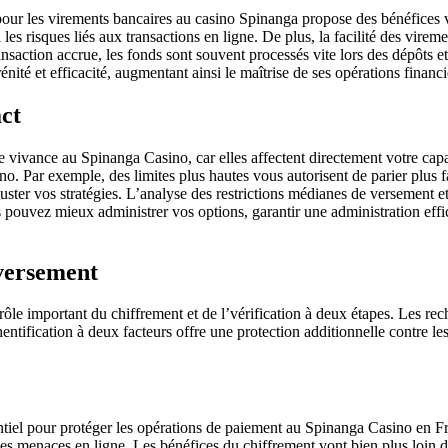
r pour les virements bancaires au casino Spinanga propose des bénéfices 
es risques liés aux transactions en ligne. De plus, la facilité des viremen
ansaction accrue, les fonds sont souvent processés vite lors des dépôts et
énité et efficacité, augmentant ainsi le maîtrise de ses opérations financ
act
e vivance au Spinanga Casino, car elles affectent directement votre capac
asino. Par exemple, des limites plus hautes vous autorisent de parier plus
ajuster vos stratégies. L’analyse des restrictions médianes de versement et
s pouvez mieux administrer vos options, garantir une administration eff
 versement
le rôle important du chiffrement et de l’vérification à deux étapes. Les 
hentification à deux facteurs offre une protection additionnelle contre l
ntiel pour protéger les opérations de paiement au Spinanga Casino en Fr
es menaces en ligne. Les bénéfices du chiffrement vont bien plus loin de l