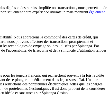
es dépôts et des retraits simplifie nos transactions, nous permettant de
t non seulement notre expérience utilisateur, mais montrent
également
fiabilité. Nous apprécions la commodité des cartes de crédit, qui
rCard, nous pouvons effectuer des transactions promptement et
ar les technologies de cryptage solides utilisées par Spinanga. Par
’accessibilité, de la sécurité et de la simplicité d’utilisation fait des
 pour les joueurs français, qui recherchent souvent à la fois rapidité
risant de se plonger immédiatement dans le jeu sans délai. Un autre
s restrictions des portefeuilles électroniques, telles que les charges
on de portefeuilles électroniques ; il est donc prudent de le considérer
eu idéale et sans tracas sur Spinanga Casino.