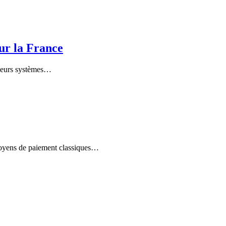
ur la France
 leurs systèmes…
 moyens de paiement classiques…