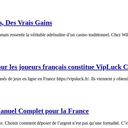
, Des Vrais Gains
jamais ressentir la véritable adrénaline d’un casino traditionnel. Chez
r les joueurs français constitue VipLuck C
nés de jeux en ligne en France https://vipsluck.fr/. Ils viennent y obte
anuel Complet pour la France
ce. Choisir comment déposer de l’argent n’est pas qu’une formalité. C’