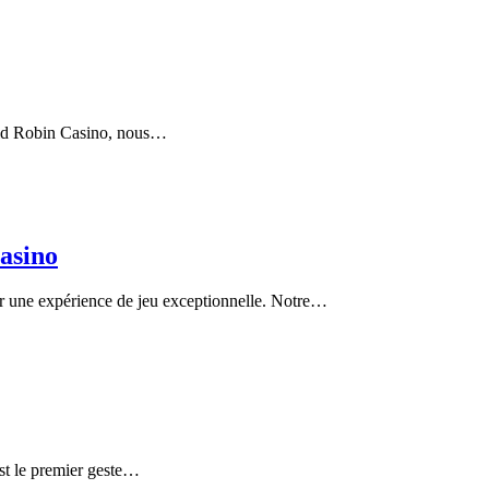
 Wild Robin Casino, nous…
asino
nir une expérience de jeu exceptionnelle. Notre…
est le premier geste…