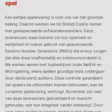
spel
Een eerlijke spelervaring is voor ons van het grootste
belang. Daarom werken we bij Slotsdj Casino samen
met gerespecteerde softwareleveranciers. Deze
leveranciers staan bekend om hun openheid en
eerlijkheid en maken gebruik van geavanceerde
Random Number Generators (RNG’s) die ervoor zorgen
dat elke draai onafhankelijk en onbevooroordeeld is.
We werken samen met topbedrijven zoals NetEnt en
Microgaming, wiens spellen grondige tests ondergaan
door derde partij auditors. Deze controle garandeert
dat spelers de uitkomsten kunnen betrouwen, wat de
complete spelervaring verhoogt. Bovendien zijn veel
van deze leveranciers gelicentieerd en toezicht
gehouden, wat hun integriteit verder verstevigt. Door
voor onze spellen te kiezen, geniet je niet alleen van