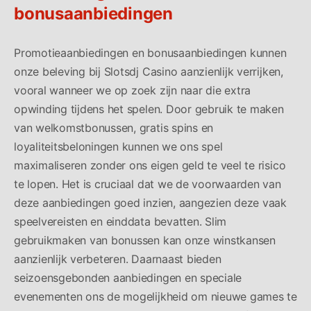
bonusaanbiedingen
Promotieaanbiedingen en bonusaanbiedingen kunnen
onze beleving bij Slotsdj Casino aanzienlijk verrijken,
vooral wanneer we op zoek zijn naar die extra
opwinding tijdens het spelen. Door gebruik te maken
van welkomstbonussen, gratis spins en
loyaliteitsbeloningen kunnen we ons spel
maximaliseren zonder ons eigen geld te veel te risico
te lopen. Het is cruciaal dat we de voorwaarden van
deze aanbiedingen goed inzien, aangezien deze vaak
speelvereisten en einddata bevatten. Slim
gebruikmaken van bonussen kan onze winstkansen
aanzienlijk verbeteren. Daarnaast bieden
seizoensgebonden aanbiedingen en speciale
evenementen ons de mogelijkheid om nieuwe games te