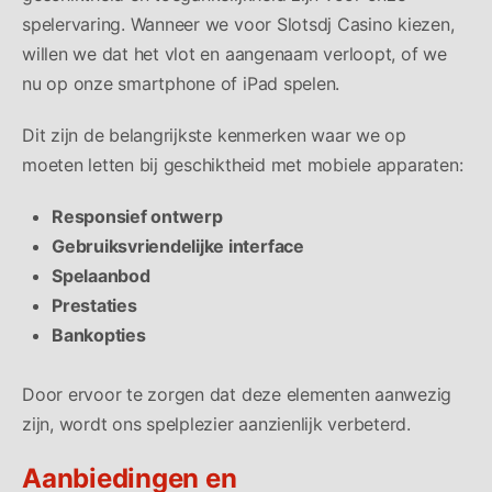
spelervaring. Wanneer we voor Slotsdj Casino kiezen,
willen we dat het vlot en aangenaam verloopt, of we
nu op onze smartphone of iPad spelen.
Dit zijn de belangrijkste kenmerken waar we op
moeten letten bij geschiktheid met mobiele apparaten:
Responsief ontwerp
Gebruiksvriendelijke interface
Spelaanbod
Prestaties
Bankopties
Door ervoor te zorgen dat deze elementen aanwezig
zijn, wordt ons spelplezier aanzienlijk verbeterd.
Aanbiedingen en