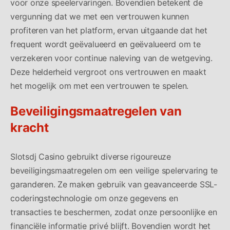
voor onze speelervaringen. Bovendien betekent de
vergunning dat we met een vertrouwen kunnen
profiteren van het platform, ervan uitgaande dat het
frequent wordt geëvalueerd en geëvalueerd om te
verzekeren voor continue naleving van de wetgeving.
Deze helderheid vergroot ons vertrouwen en maakt
het mogelijk om met een vertrouwen te spelen.
Beveiligingsmaatregelen van
kracht
Slotsdj Casino gebruikt diverse rigoureuze
beveiligingsmaatregelen om een veilige spelervaring te
garanderen. Ze maken gebruik van geavanceerde SSL-
coderingstechnologie om onze gegevens en
transacties te beschermen, zodat onze persoonlijke en
financiële informatie privé blijft. Bovendien wordt het