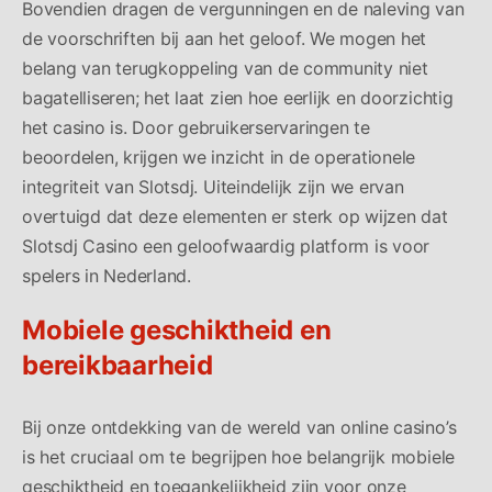
Bovendien dragen de vergunningen en de naleving van
de voorschriften bij aan het geloof. We mogen het
belang van terugkoppeling van de community niet
bagatelliseren; het laat zien hoe eerlijk en doorzichtig
het casino is. Door gebruikerservaringen te
beoordelen, krijgen we inzicht in de operationele
integriteit van Slotsdj. Uiteindelijk zijn we ervan
overtuigd dat deze elementen er sterk op wijzen dat
Slotsdj Casino een geloofwaardig platform is voor
spelers in Nederland.
Mobiele geschiktheid en
bereikbaarheid
Bij onze ontdekking van de wereld van online casino’s
is het cruciaal om te begrijpen hoe belangrijk mobiele
geschiktheid en toegankelijkheid zijn voor onze