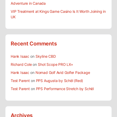
Adventure in Canada
VIP Treatment at Kings Game Casino Is It Worth Joining in
UK
Recent Comments
Hank Isaac
on
Skyline CBD
Richard Cole
on
Shot Scope PRO LX+
Hank Isaac
on
Nomad Golf Avid Golfer Package
Test Parent
on
PPS Augusta by Schël (Red)
Test Parent
on
PPS Performance Stretch by Schël
Archives