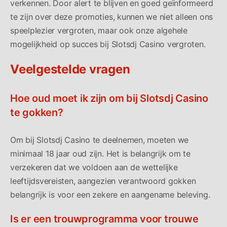
verkennen. Door alert te blijven en goed geïnformeerd
te zijn over deze promoties, kunnen we niet alleen ons
speelplezier vergroten, maar ook onze algehele
mogelijkheid op succes bij Slotsdj Casino vergroten.
Veelgestelde vragen
Hoe oud moet ik zijn om bij Slotsdj Casino
te gokken?
Om bij Slotsdj Casino te deelnemen, moeten we
minimaal 18 jaar oud zijn. Het is belangrijk om te
verzekeren dat we voldoen aan de wettelijke
leeftijdsvereisten, aangezien verantwoord gokken
belangrijk is voor een zekere en aangename beleving.
Is er een trouwprogramma voor trouwe