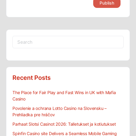
Search
for:
Recent Posts
The Place for Fair Play and Fast Wins in UK with Mafia
Casino
Povolenie a ochrana Lotto Casino na Slovensku –
Prehliadka pre hráčov
Parhaat Slotsi Casinot 2026: Talletukset ja kotiutukset
Spinfin Casino site Delivers a Seamless Mobile Gaming