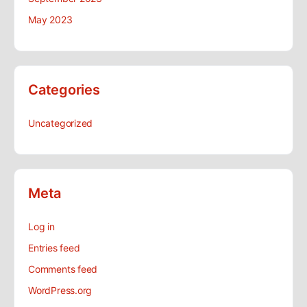
May 2023
Categories
Uncategorized
Meta
Log in
Entries feed
Comments feed
WordPress.org