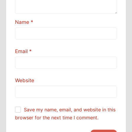
Name
*
Email
*
Website
Save my name, email, and website in this
browser for the next time I comment.