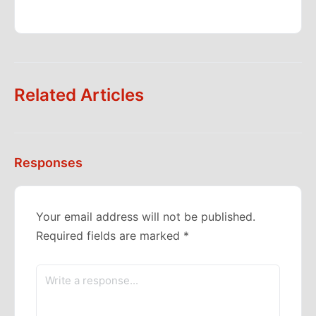
Related Articles
Responses
Your email address will not be published.
Required fields are marked
*