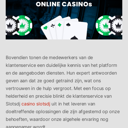
Bovendien tonen de medewerkers van de
klantenservice een duidelijke kennis van het platform
en de aangeboden diensten. Hun expert antwoorden
geven aan dat ze goed getraind zijn, wat ons
vertrouwen in de hulp vergroot. Met een focus op
helderheid en precisie blinkt de klantenservice van
Slotsdj
casino slotsdj
uit in het leveren van
doeltreffende oplossingen die zijn afgestemd op onze
behoeften, waardoor onze algehele ervaring nog
aangenamer wordt.