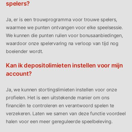
spelers?
Ja, er is een trouwprogramma voor trouwe spelers,
waarmee we punten ontvangen voor elke speelsessie.
We kunnen die punten ruilen voor bonusaanbiedingen,
waardoor onze spelervaring na verloop van tijd nog
boeiender wordt.
Kan ik depositolimieten instellen voor mijn
account?
Ja, we kunnen stortingslimieten instellen voor onze
profielen. Het is een uitstekende manier om ons
financiën te controleren en verantwoord spelen te
verzekeren. Laten we samen van deze functie voordeel
halen voor een meer gereguleerde speelbeleving.