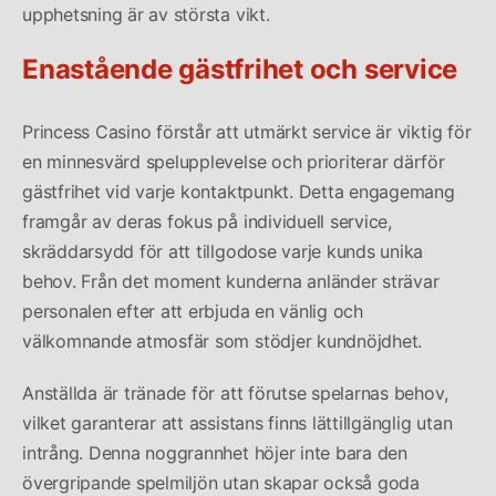
upphetsning är av största vikt.
Enastående gästfrihet och service
Princess Casino förstår att utmärkt service är viktig för
en minnesvärd spelupplevelse och prioriterar därför
gästfrihet vid varje kontaktpunkt. Detta engagemang
framgår av deras fokus på individuell service,
skräddarsydd för att tillgodose varje kunds unika
behov. Från det moment kunderna anländer strävar
personalen efter att erbjuda en vänlig och
välkomnande atmosfär som stödjer kundnöjdhet.
Anställda är tränade för att förutse spelarnas behov,
vilket garanterar att assistans finns lättillgänglig utan
intrång. Denna noggrannhet höjer inte bara den
övergripande spelmiljön utan skapar också goda