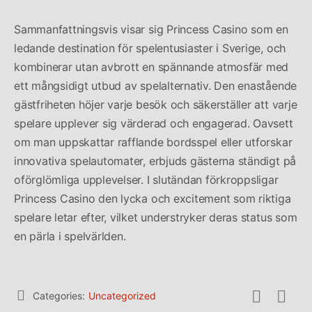
Sammanfattningsvis visar sig Princess Casino som en
ledande destination för spelentusiaster i Sverige, och
kombinerar utan avbrott en spännande atmosfär med
ett mångsidigt utbud av spelalternativ. Den enastående
gästfriheten höjer varje besök och säkerställer att varje
spelare upplever sig värderad och engagerad. Oavsett
om man uppskattar rafflande bordsspel eller utforskar
innovativa spelautomater, erbjuds gästerna ständigt på
oförglömliga upplevelser. I slutändan förkroppsligar
Princess Casino den lycka och excitement som riktiga
spelare letar efter, vilket understryker deras status som
en pärla i spelvärlden.
Categories:
Uncategorized