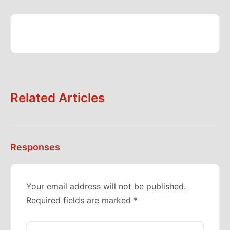
Related Articles
Responses
Your email address will not be published.
Required fields are marked
*