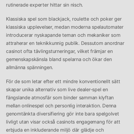
rutinerade experter hittar sin nisch.
Klassiska spel som blackjack, roulette och poker ger
klassiska upplevelser, medan moderna spelautomater
introducerar nyskapande teman och mekaniker som
attraherar en teknikkunnig publik. Dessutom anordnar
casinot ofta tävlingsturneringar, vilket främjar en
gemenskapskänsla bland spelarna och ökar den
allmänna spänningen.
För de som letar efter ett mindre konventionellt sätt
skapar unika alternativ som live dealer-spel en
fängslande atmosfär som binder samman klyftan
mellan onlinespel och personlig interaktion. Denna
genomtänkta diversifiering gör inte bara spelgolvet
livligt utan visar också casinots engagemang för att
erbjuda en inkluderande miljö där glädje och