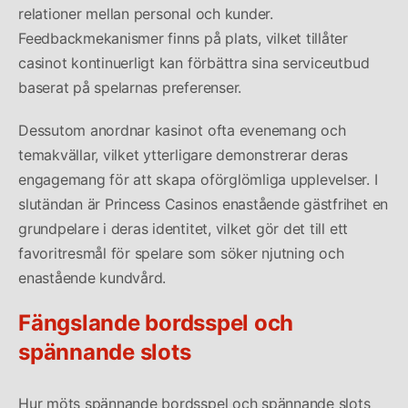
relationer mellan personal och kunder.
Feedbackmekanismer finns på plats, vilket tillåter
casinot kontinuerligt kan förbättra sina serviceutbud
baserat på spelarnas preferenser.
Dessutom anordnar kasinot ofta evenemang och
temakvällar, vilket ytterligare demonstrerar deras
engagemang för att skapa oförglömliga upplevelser. I
slutändan är Princess Casinos enastående gästfrihet en
grundpelare i deras identitet, vilket gör det till ett
favoritresmål för spelare som söker njutning och
enastående kundvård.
Fängslande bordsspel och
spännande slots
Hur möts spännande bordsspel och spännande slots