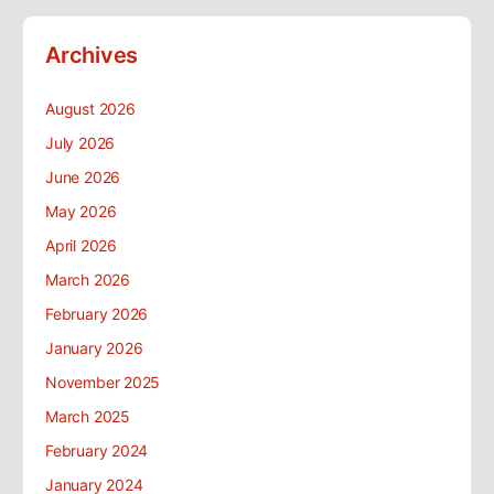
Archives
August 2026
July 2026
June 2026
May 2026
April 2026
March 2026
February 2026
January 2026
November 2025
March 2025
February 2024
January 2024