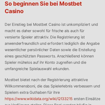
So beginnen Sie bei Mostbet
Casino
Der Einstieg bei Mostbet Casino ist unkompliziert und
macht es daher sowohl für frische als auch für
versierte Spieler attraktiv. Die Registrierung ist
anwenderfreundlich und erfordert lediglich die Angabe
wesentlicher persönlicher Daten sowie die Erstellung
eines geschützten Passworts. Anschließend können
Spieler mühelos auf ihr Konto zugreifen und die
umfangreiche Spielauswahl erkunden.
Mostbet bietet nach der Registrierung attraktive
Willkommensboni, die das Spielerlebnis verbessern und
Spielern extra Guthaben für ihre
https://www.wikidata.org/wiki/Q133215
ersten Einsätze
zur Verfügung stellen. Diese Boni werden häufig in