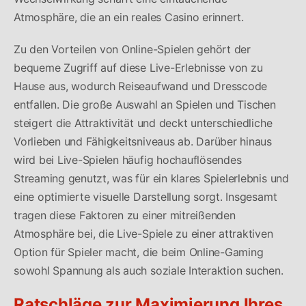
Atmosphäre, die an ein reales Casino erinnert.
Zu den Vorteilen von Online-Spielen gehört der
bequeme Zugriff auf diese Live-Erlebnisse von zu
Hause aus, wodurch Reiseaufwand und Dresscode
entfallen. Die große Auswahl an Spielen und Tischen
steigert die Attraktivität und deckt unterschiedliche
Vorlieben und Fähigkeitsniveaus ab. Darüber hinaus
wird bei Live-Spielen häufig hochauflösendes
Streaming genutzt, was für ein klares Spielerlebnis und
eine optimierte visuelle Darstellung sorgt. Insgesamt
tragen diese Faktoren zu einer mitreißenden
Atmosphäre bei, die Live-Spiele zu einer attraktiven
Option für Spieler macht, die beim Online-Gaming
sowohl Spannung als auch soziale Interaktion suchen.
Ratschläge zur Maximierung Ihres