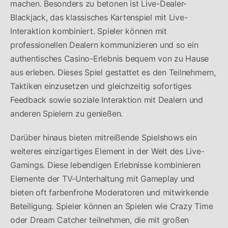
machen. Besonders zu betonen ist Live-Dealer-
Blackjack, das klassisches Kartenspiel mit Live-
Interaktion kombiniert. Spieler können mit
professionellen Dealern kommunizieren und so ein
authentisches Casino-Erlebnis bequem von zu Hause
aus erleben. Dieses Spiel gestattet es den Teilnehmern,
Taktiken einzusetzen und gleichzeitig sofortiges
Feedback sowie soziale Interaktion mit Dealern und
anderen Spielern zu genießen.
Darüber hinaus bieten mitreißende Spielshows ein
weiteres einzigartiges Element in der Welt des Live-
Gamings. Diese lebendigen Erlebnisse kombinieren
Elemente der TV-Unterhaltung mit Gameplay und
bieten oft farbenfrohe Moderatoren und mitwirkende
Beteiligung. Spieler können an Spielen wie Crazy Time
oder Dream Catcher teilnehmen, die mit großen