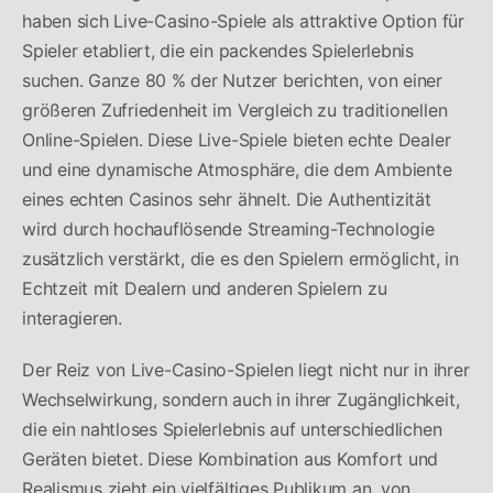
haben sich Live-Casino-Spiele als attraktive Option für
Spieler etabliert, die ein packendes Spielerlebnis
suchen. Ganze 80 % der Nutzer berichten, von einer
größeren Zufriedenheit im Vergleich zu traditionellen
Online-Spielen. Diese Live-Spiele bieten echte Dealer
und eine dynamische Atmosphäre, die dem Ambiente
eines echten Casinos sehr ähnelt. Die Authentizität
wird durch hochauflösende Streaming-Technologie
zusätzlich verstärkt, die es den Spielern ermöglicht, in
Echtzeit mit Dealern und anderen Spielern zu
interagieren.
Der Reiz von Live-Casino-Spielen liegt nicht nur in ihrer
Wechselwirkung, sondern auch in ihrer Zugänglichkeit,
die ein nahtloses Spielerlebnis auf unterschiedlichen
Geräten bietet. Diese Kombination aus Komfort und
Realismus zieht ein vielfältiges Publikum an, von