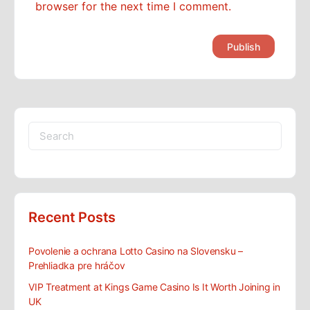
browser for the next time I comment.
Search
for:
Recent Posts
Povolenie a ochrana Lotto Casino na Slovensku –
Prehliadka pre hráčov
VIP Treatment at Kings Game Casino Is It Worth Joining in
UK