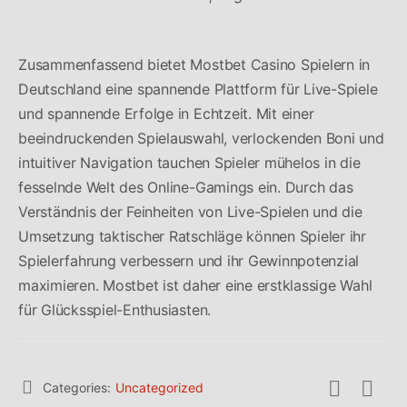
Zusammenfassend bietet Mostbet Casino Spielern in
Deutschland eine spannende Plattform für Live-Spiele
und spannende Erfolge in Echtzeit. Mit einer
beeindruckenden Spielauswahl, verlockenden Boni und
intuitiver Navigation tauchen Spieler mühelos in die
fesselnde Welt des Online-Gamings ein. Durch das
Verständnis der Feinheiten von Live-Spielen und die
Umsetzung taktischer Ratschläge können Spieler ihr
Spielerfahrung verbessern und ihr Gewinnpotenzial
maximieren. Mostbet ist daher eine erstklassige Wahl
für Glücksspiel-Enthusiasten.
Categories:
Uncategorized