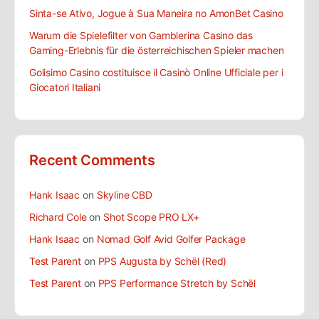
Sinta-se Ativo, Jogue à Sua Maneira no AmonBet Casino
Warum die Spielefilter von Gamblerina Casino das
Gaming-Erlebnis für die österreichischen Spieler machen
Golisimo Casino costituisce il Casinò Online Ufficiale per i
Giocatori Italiani
Recent Comments
Hank Isaac
on
Skyline CBD
Richard Cole
on
Shot Scope PRO LX+
Hank Isaac
on
Nomad Golf Avid Golfer Package
Test Parent
on
PPS Augusta by Schël (Red)
Test Parent
on
PPS Performance Stretch by Schël