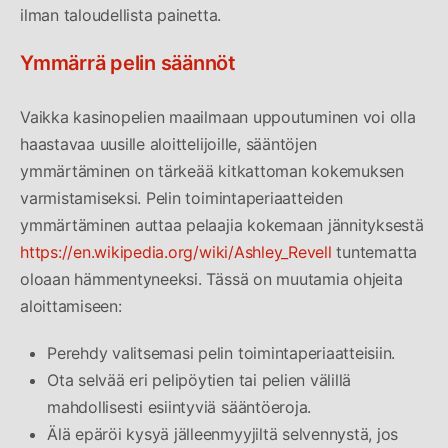
ilman taloudellista painetta.
Ymmärrä pelin säännöt
Vaikka kasinopelien maailmaan uppoutuminen voi olla
haastavaa uusille aloittelijoille, sääntöjen
ymmärtäminen on tärkeää kitkattoman kokemuksen
varmistamiseksi. Pelin toimintaperiaatteiden
ymmärtäminen auttaa pelaajia kokemaan jännityksestä
https://en.wikipedia.org/wiki/Ashley_Revell
tuntematta
oloaan hämmentyneeksi. Tässä on muutamia ohjeita
aloittamiseen:
Perehdy valitsemasi pelin toimintaperiaatteisiin.
Ota selvää eri pelipöytien tai pelien välillä
mahdollisesti esiintyviä sääntöeroja.
Älä epäröi kysyä jälleenmyyjiltä selvennystä, jos