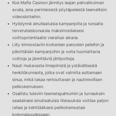
Koe Mafia Casinon jännitys laajan pelivalikoiman
avulla, aina perinteisistä pöytäpeleistä teemallisiin
videoslotteihin.
Hyödynnä ainutlaatuisia kampanjoita ja runsaita
tervetuliaisbonuksia maksimoidaksesi
voittopotentiaalisi vierailusi aikana.
Liity kiinnostaviin korkeiden panosten peleihin ja
päivittäisiin kampanjoihin ja voita huomattavia
voittoja ja jännittäviä jättipotteja.
Nauti mukavasta ilmapiiristä ja ystävällisestä
henkilökunnasta, jotka ovat valmiita auttamaan
sinua, mikä takaa rentouttavan ja nautinnollisen
pelikokemuksen.
Osallistu tuleviin teematapahtumiin ja turnauksiin
saadaksesi ainutlaatuisia tilaisuuksia voittaa paljon
rahaa ja kehittääksesi pelikokemustasi
kokonaisuudessaan.