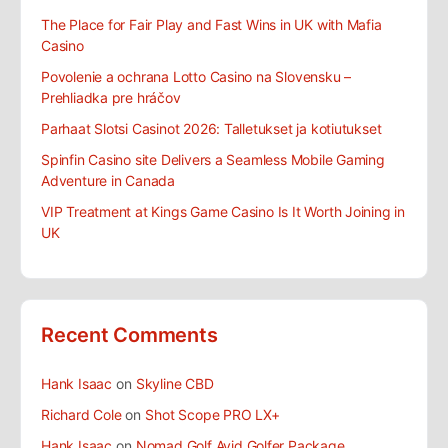
The Place for Fair Play and Fast Wins in UK with Mafia
Casino
Povolenie a ochrana Lotto Casino na Slovensku –
Prehliadka pre hráčov
Parhaat Slotsi Casinot 2026: Talletukset ja kotiutukset
Spinfin Casino site Delivers a Seamless Mobile Gaming
Adventure in Canada
VIP Treatment at Kings Game Casino Is It Worth Joining in
UK
Recent Comments
Hank Isaac
on
Skyline CBD
Richard Cole
on
Shot Scope PRO LX+
Hank Isaac
on
Nomad Golf Avid Golfer Package