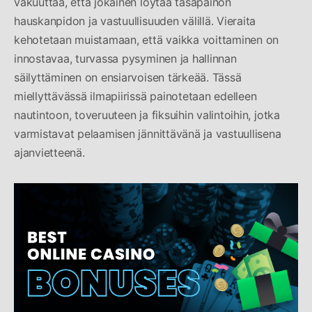
vakuuttaa, että jokainen löytää tasapainon
hauskanpidon ja vastuullisuuden välillä. Vieraita
kehotetaan muistamaan, että vaikka voittaminen on
innostavaa, turvassa pysyminen ja hallinnan
säilyttäminen on ensiarvoisen tärkeää. Tässä
miellyttävässä ilmapiirissä painotetaan edelleen
nautintoon, toveruuteen ja fiksuihin valintoihin, jotka
varmistavat pelaamisen jännittävänä ja vastuullisena
ajanvietteenä.