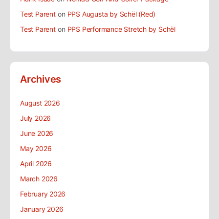
Test Parent
on
PPS Augusta by Schël (Red)
Test Parent
on
PPS Performance Stretch by Schël
Archives
August 2026
July 2026
June 2026
May 2026
April 2026
March 2026
February 2026
January 2026