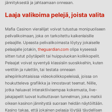
jännityksestä ja jahtaamaan onneaan.
Laaja valikoima pelejä, joista valita
Mafia Casinon vierailijat voivat tutustua monipuoliseen
pelivalikoimaan, joka on tarkoitettu kaikenlaisille
pelaajille. Upeasta pelivalikoimasta löytyy jokaiselle
pelaajalle jotakin,
theguardian.com
olipa kyseessä
sitten tutut pöytäpelit tai huippuluokan kolikkopelit.
Pelaajat voivat syventyä klassisiin suosikkeihin, kuten
venttiin ja rulettiin, tai testata onneaan
aihepiirikohtaisissa videokolikkopeleissä, joissa on
houkutteleva grafiikka ja innostavat teemat. Niille,
jotka haluavat interaktiivisempaa kokemusta, live-
jakajapelit luovat kutkuttavan tunnelman, joka matkii
oikean kasinon jännitystä suoraan heidän näytöiltään.
Kasino takaa, että jokainen pelaaja löytää täydellisen