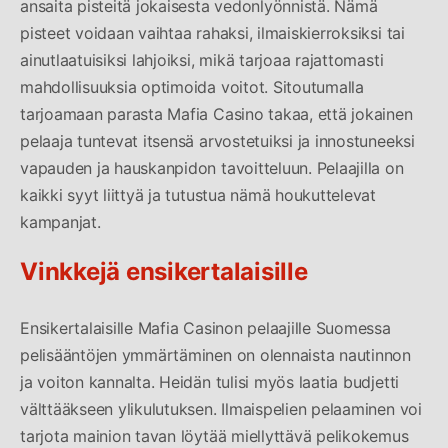
ansaita pisteitä jokaisesta vedonlyönnistä. Nämä
pisteet voidaan vaihtaa rahaksi, ilmaiskierroksiksi tai
ainutlaatuisiksi lahjoiksi, mikä tarjoaa rajattomasti
mahdollisuuksia optimoida voitot. Sitoutumalla
tarjoamaan parasta Mafia Casino takaa, että jokainen
pelaaja tuntevat itsensä arvostetuiksi ja innostuneeksi
vapauden ja hauskanpidon tavoitteluun. Pelaajilla on
kaikki syyt liittyä ja tutustua nämä houkuttelevat
kampanjat.
Vinkkejä ensikertalaisille
Ensikertalaisille Mafia Casinon pelaajille Suomessa
pelisääntöjen ymmärtäminen on olennaista nautinnon
ja voiton kannalta. Heidän tulisi myös laatia budjetti
välttääkseen ylikulutuksen. Ilmaispelien pelaaminen voi
tarjota mainion tavan löytää miellyttävä pelikokemus