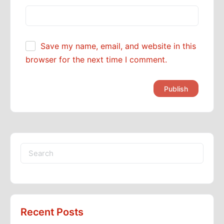
Save my name, email, and website in this
browser for the next time I comment.
Search
for:
Recent Posts