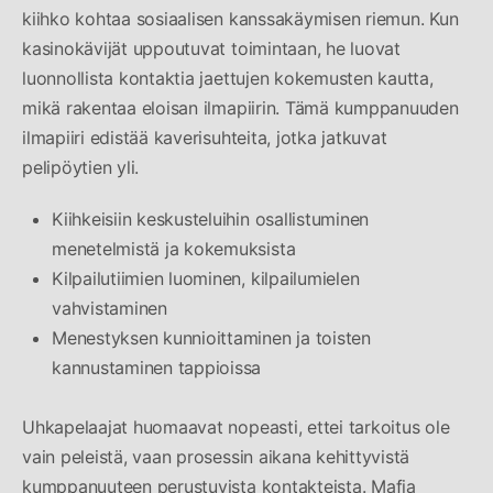
kiihko kohtaa sosiaalisen kanssakäymisen riemun. Kun
kasinokävijät uppoutuvat toimintaan, he luovat
luonnollista kontaktia jaettujen kokemusten kautta,
mikä rakentaa eloisan ilmapiirin. Tämä kumppanuuden
ilmapiiri edistää kaverisuhteita, jotka jatkuvat
pelipöytien yli.
Kiihkeisiin keskusteluihin osallistuminen
menetelmistä ja kokemuksista
Kilpailutiimien luominen, kilpailumielen
vahvistaminen
Menestyksen kunnioittaminen ja toisten
kannustaminen tappioissa
Uhkapelaajat huomaavat nopeasti, ettei tarkoitus ole
vain peleistä, vaan prosessin aikana kehittyvistä
kumppanuuteen perustuvista kontakteista. Mafia