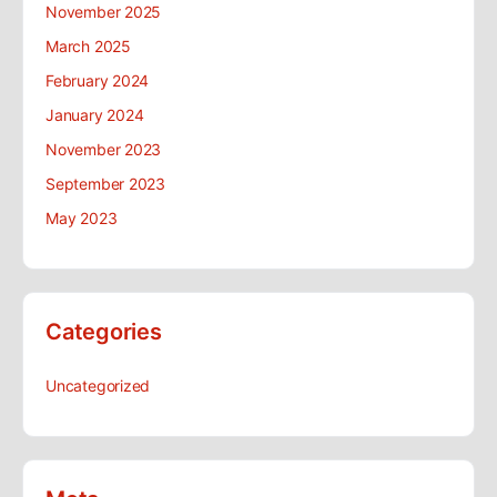
November 2025
March 2025
February 2024
January 2024
November 2023
September 2023
May 2023
Categories
Uncategorized