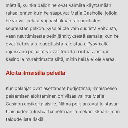
miettiä, kuinka paljon he ovat valmiita käyttämään
rahaa, ennen kuin he saapuvat Mafia Casinolle, jolloin
he voivat pelata vapaasti ilman taloudellisten
seurausten pelkoa. Kyse ei ole vain suurista voitoista,
vaan nauttimisesta pelin jännityksestä samalla, kun he
ovat tietoisia taloudellisista rajoistaan. Pysymällä
rajoissaan pelaajat voivat todella nauttia ajastaan
kasinolla murehtimatta siitä, mihin heillä ei ole varaa.
Aloita ilmaisilla peleillä
Kun pelaajat ovat asettaneet budjettinsa, ilmaispelien
pelaamisen aloittaminen on viisas valinta Mafia
Casinon ensikertalaisille. Nämä pelit antavat loistavan
tilaisuuden tutustua tunnelmaan ja mekaniikkaan ilman
taloudellista riskiä.