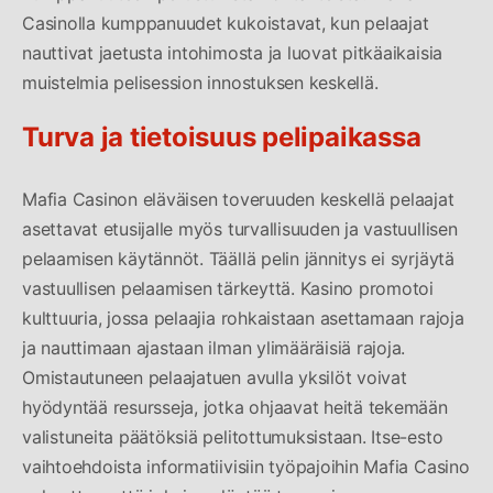
Casinolla kumppanuudet kukoistavat, kun pelaajat
nauttivat jaetusta intohimosta ja luovat pitkäaikaisia
muistelmia pelisession innostuksen keskellä.
Turva ja tietoisuus pelipaikassa
Mafia Casinon eläväisen toveruuden keskellä pelaajat
asettavat etusijalle myös turvallisuuden ja vastuullisen
pelaamisen käytännöt. Täällä pelin jännitys ei syrjäytä
vastuullisen pelaamisen tärkeyttä. Kasino promotoi
kulttuuria, jossa pelaajia rohkaistaan asettamaan rajoja
ja nauttimaan ajastaan ilman ylimääräisiä rajoja.
Omistautuneen pelaajatuen avulla yksilöt voivat
hyödyntää resursseja, jotka ohjaavat heitä tekemään
valistuneita päätöksiä pelitottumuksistaan. Itse-esto
vaihtoehdoista informatiivisiin työpajoihin Mafia Casino