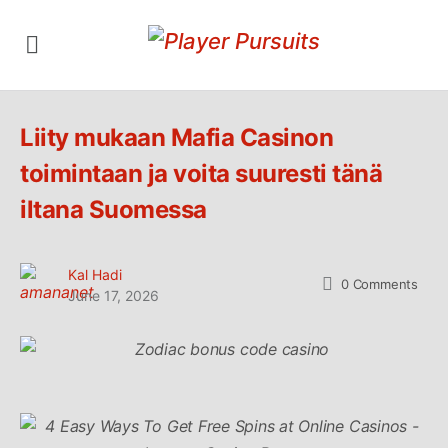
Liity mukaan Mafia Casinon
toimintaan ja voita suuresti tänä
iltana Suomessa
Kal Hadi
0
Comments
June 17, 2026