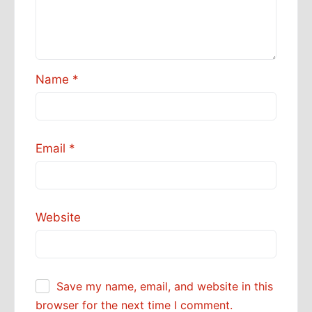
Name
*
Email
*
Website
Save my name, email, and website in this
browser for the next time I comment.