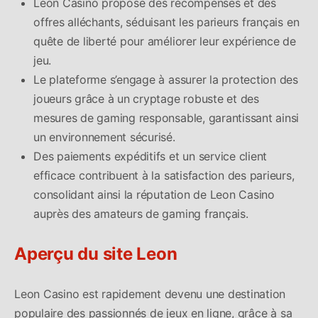
Leon Casino propose des récompenses et des
offres alléchants, séduisant les parieurs français en
quête de liberté pour améliorer leur expérience de
jeu.
Le plateforme s’engage à assurer la protection des
joueurs grâce à un cryptage robuste et des
mesures de gaming responsable, garantissant ainsi
un environnement sécurisé.
Des paiements expéditifs et un service client
efficace contribuent à la satisfaction des parieurs,
consolidant ainsi la réputation de Leon Casino
auprès des amateurs de gaming français.
Aperçu du site Leon
Leon Casino est rapidement devenu une destination
populaire des passionnés de jeux en ligne, grâce à sa