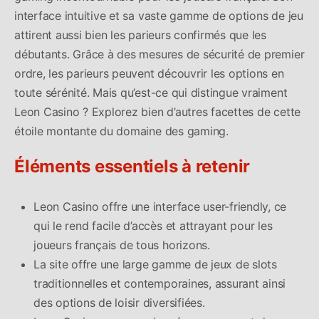
interface intuitive et sa vaste gamme de options de jeu
attirent aussi bien les parieurs confirmés que les
débutants. Grâce à des mesures de sécurité de premier
ordre, les parieurs peuvent découvrir les options en
toute sérénité. Mais qu’est-ce qui distingue vraiment
Leon Casino ? Explorez bien d’autres facettes de cette
étoile montante du domaine des gaming.
Éléments essentiels à retenir
Leon Casino offre une interface user-friendly, ce
qui le rend facile d’accès et attrayant pour les
joueurs français de tous horizons.
La site offre une large gamme de jeux de slots
traditionnelles et contemporaines, assurant ainsi
des options de loisir diversifiées.