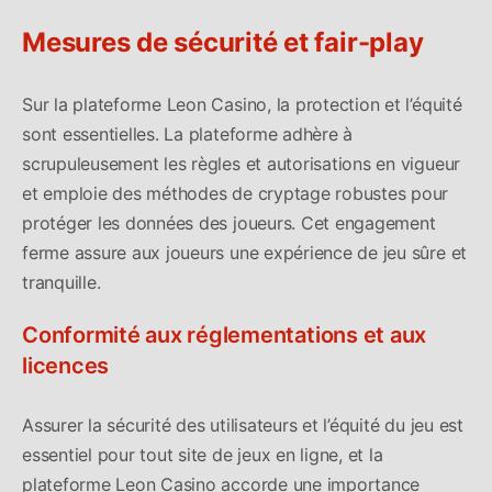
Mesures de sécurité et fair-play
Sur la plateforme Leon Casino, la protection et l’équité
sont essentielles. La plateforme adhère à
scrupuleusement les règles et autorisations en vigueur
et emploie des méthodes de cryptage robustes pour
protéger les données des joueurs. Cet engagement
ferme assure aux joueurs une expérience de jeu sûre et
tranquille.
Conformité aux réglementations et aux
licences
Assurer la sécurité des utilisateurs et l’équité du jeu est
essentiel pour tout site de jeux en ligne, et la
plateforme Leon Casino accorde une importance