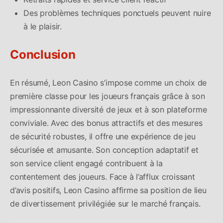
Des problèmes techniques ponctuels peuvent nuire
à le plaisir.
Conclusion
En résumé, Leon Casino s’impose comme un choix de
première classe pour les joueurs français grâce à son
impressionnante diversité de jeux et à son plateforme
conviviale. Avec des bonus attractifs et des mesures
de sécurité robustes, il offre une expérience de jeu
sécurisée et amusante. Son conception adaptatif et
son service client engagé contribuent à la
contentement des joueurs. Face à l’afflux croissant
d’avis positifs, Leon Casino affirme sa position de lieu
de divertissement privilégiée sur le marché français.