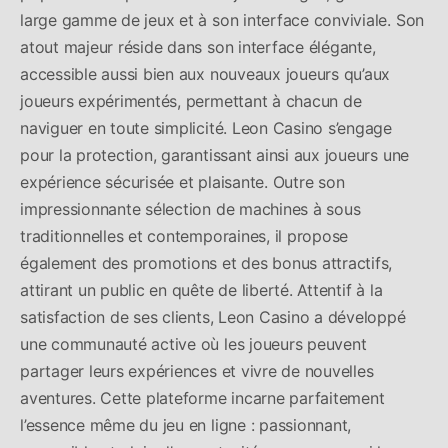
large gamme de jeux et à son interface conviviale. Son
atout majeur réside dans son interface élégante,
accessible aussi bien aux nouveaux joueurs qu’aux
joueurs expérimentés, permettant à chacun de
naviguer en toute simplicité. Leon Casino s’engage
pour la protection, garantissant ainsi aux joueurs une
expérience sécurisée et plaisante. Outre son
impressionnante sélection de machines à sous
traditionnelles et contemporaines, il propose
également des promotions et des bonus attractifs,
attirant un public en quête de liberté. Attentif à la
satisfaction de ses clients, Leon Casino a développé
une communauté active où les joueurs peuvent
partager leurs expériences et vivre de nouvelles
aventures. Cette plateforme incarne parfaitement
l’essence même du jeu en ligne : passionnant,