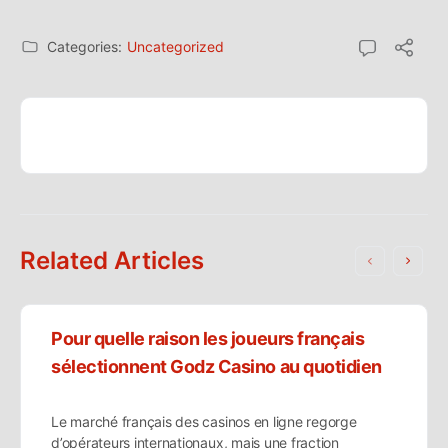
Categories:
Uncategorized
Related Articles
Pour quelle raison les joueurs français
sélectionnent Godz Casino au quotidien
Le marché français des casinos en ligne regorge
d’opérateurs internationaux, mais une fraction