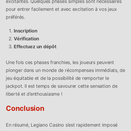
excitantes. Quelques phases simples sont nécessaires
pour entrer facilement et avec excitation à vos jeux
préférés.
Inscription
Vérification
Effectuez un dépôt
Une fois ces phases franchies, les joueurs peuvent
plonger dans un monde de récompenses immédiats, de
jeu équitable et de la possibilité de remporter le
jackpot. Il est temps de savourer cette sensation de
liberté et d’enthousiasme !
Conclusion
En résumé, Legiano Casino s’est rapidement imposé