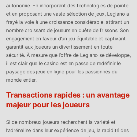
autonomie. En incorporant des technologies de pointe
et en proposant une vaste sélection de jeux, Legiano a
frayé la voie à une croissance considérable, attirant un
nombre croissant de joueurs en quête de frissons. Son
engagement en faveur d’un jeu équitable et captivant
garantit aux joueurs un divertissement en toute
sécurité. À mesure que l’offre de Legiano se développe,
il est clair que le casino est en passe de redéfinir le
paysage des jeux en ligne pour les passionnés du
monde entier.
Transactions rapides : un avantage
majeur pour les joueurs
Si de nombreux joueurs recherchent la variété et
l’adrénaline dans leur expérience de jeu, la rapidité des