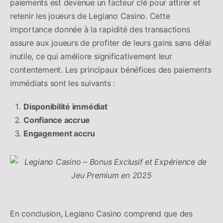
paiements est devenue un facteur clé pour attirer et
retenir les joueurs de Legiano Casino. Cette
importance donnée à la rapidité des transactions
assure aux joueurs de profiter de leurs gains sans délai
inutile, ce qui améliore significativement leur
contentement. Les principaux bénéfices des paiements
immédiats sont les suivants :
Disponibilité immédiat
Confiance accrue
Engagement accru
En conclusion, Legiano Casino comprend que des