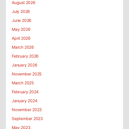
August 2026
July 2026
June 2026
May 2026
April 2026
March 2026
February 2026
January 2026
November 2025
March 2025
February 2024
January 2024
November 2023
September 2023
May 2023