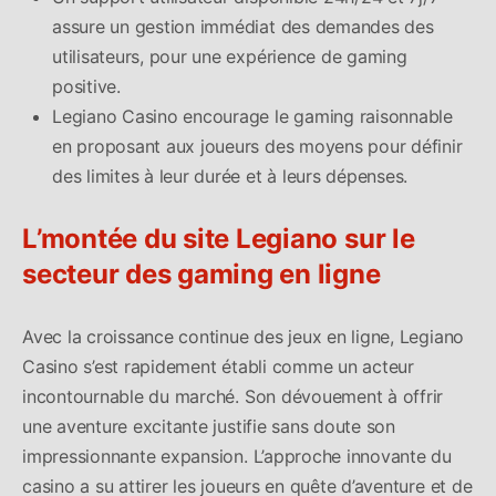
assure un gestion immédiat des demandes des
utilisateurs, pour une expérience de gaming
positive.
Legiano Casino encourage le gaming raisonnable
en proposant aux joueurs des moyens pour définir
des limites à leur durée et à leurs dépenses.
L’montée du site Legiano sur le
secteur des gaming en ligne
Avec la croissance continue des jeux en ligne, Legiano
Casino s’est rapidement établi comme un acteur
incontournable du marché. Son dévouement à offrir
une aventure excitante justifie sans doute son
impressionnante expansion. L’approche innovante du
casino a su attirer les joueurs en quête d’aventure et de