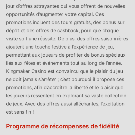
jour d’offres attrayantes qui vous offrent de nouvelles
opportunités d’augmenter votre capital. Ces
promotions incluent des tours gratuits, des bonus sur
dépôt et des offres de cashback, pour que chaque
visite soit une réussite. De plus, des offres saisonnières
ajoutent une touche festive à l’expérience de jeu,
permettant aux joueurs de profiter de bonus spéciaux
liés aux fêtes et événements tout au long de l’année.
Kingmaker Casino est convaincu que le plaisir du jeu
ne doit jamais s’arrêter ; c’est pourquoi il propose ces
promotions, afin d’accroître la liberté et le plaisir que
les joueurs ressentent en explorant sa vaste collection
de jeux. Avec des offres aussi alléchantes, l’excitation
est sans fin !
Programme de récompenses de fidélité