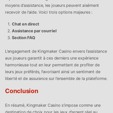
moyens d’assistance, les joueurs peuvent aisément
recevoir de l’aide. Voici trois options majeures :
Chat en direct
Assistance par courriel
Section FAQ
L’engagement de Kingmaker Casino envers l’assistance
aux joueurs garantit à ces derniers une expérience
harmonieuse tout en leur permettant de profiter de
leurs jeux préférés, favorisant ainsi un sentiment de
liberté et de assurance sur l’ensemble de la plateforme.
Conclusion
En résumé, Kingmaker Casino s’impose comme une
destination de choix pour les jeux d’argent réel au