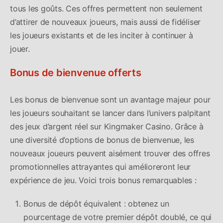
tous les goûts. Ces offres permettent non seulement
d’attirer de nouveaux joueurs, mais aussi de fidéliser
les joueurs existants et de les inciter à continuer à
jouer.
Bonus de bienvenue offerts
Les bonus de bienvenue sont un avantage majeur pour
les joueurs souhaitant se lancer dans l’univers palpitant
des jeux d’argent réel sur Kingmaker Casino. Grâce à
une diversité d’options de bonus de bienvenue, les
nouveaux joueurs peuvent aisément trouver des offres
promotionnelles attrayantes qui amélioreront leur
expérience de jeu. Voici trois bonus remarquables :
Bonus de dépôt équivalent : obtenez un
pourcentage de votre premier dépôt doublé, ce qui