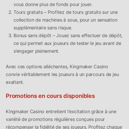
vous donne plus de fonds pour jouer.
Tours gratuits – Profitez de tours gratuits sur une
collection de machines à sous, pour un sensation
supplémentaire sans risque.
Bonus sans dépôt – Jouez sans effectuer de dépôt,
ce qui permet aux joueurs de tester le jeu avant de
s’engager pleinement.
Avec ces options alléchantes, Kingmaker Casino
convie véritablement les joueurs à un parcours de jeu
exaltant.
Promotions en cours disponibles
Kingmaker Casino entretient l’excitation grâce à une
variété de promotions régulières conçues pour
récompenser la fidélité de ses joueurs. Profitez chaque