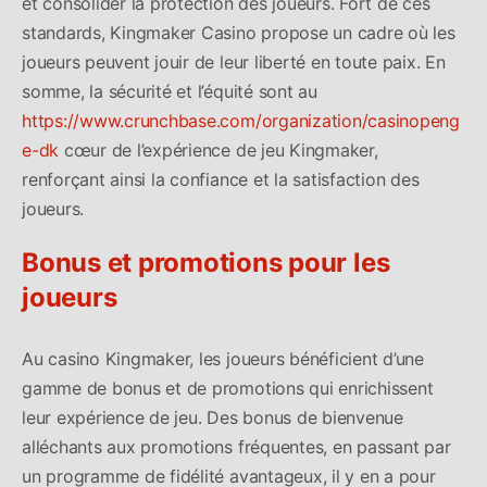
et consolider la protection des joueurs. Fort de ces
standards, Kingmaker Casino propose un cadre où les
joueurs peuvent jouir de leur liberté en toute paix. En
somme, la sécurité et l’équité sont au
https://www.crunchbase.com/organization/casinopeng
e-dk
cœur de l’expérience de jeu Kingmaker,
renforçant ainsi la confiance et la satisfaction des
joueurs.
Bonus et promotions pour les
joueurs
Au casino Kingmaker, les joueurs bénéficient d’une
gamme de bonus et de promotions qui enrichissent
leur expérience de jeu. Des bonus de bienvenue
alléchants aux promotions fréquentes, en passant par
un programme de fidélité avantageux, il y en a pour