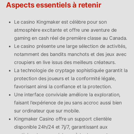
Aspects essentiels à retenir
Le casino Kingmaker est célèbre pour son
atmosphère excitante et offre une aventure de
gaming en cash réel de première classe au Canada.
Le casino présente une large sélection de activités,
notamment des bandits manchots et des jeux avec
croupiers en live issus des meilleurs créateurs.
La technologie de cryptage sophistiquée garantit la
protection des joueurs et la conformité légale,
favorisant ainsi la confiance et la protection.
Une interface conviviale améliore la exploration,
faisant l’expérience de jeu sans accroc aussi bien
sur ordinateur que sur mobile.
Kingmaker Casino offre un support clientèle
disponible 24h/24 et 7j/7, garantissant aux