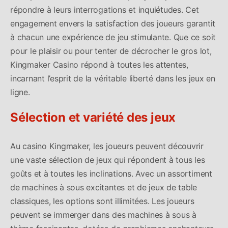
répondre à leurs interrogations et inquiétudes. Cet
engagement envers la satisfaction des joueurs garantit
à chacun une expérience de jeu stimulante. Que ce soit
pour le plaisir ou pour tenter de décrocher le gros lot,
Kingmaker Casino répond à toutes les attentes,
incarnant l’esprit de la véritable liberté dans les jeux en
ligne.
Sélection et variété des jeux
Au casino Kingmaker, les joueurs peuvent découvrir
une vaste sélection de jeux qui répondent à tous les
goûts et à toutes les inclinations. Avec un assortiment
de machines à sous excitantes et de jeux de table
classiques, les options sont illimitées. Les joueurs
peuvent se immerger dans des machines à sous à