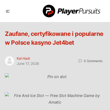
Zaufane, certyfikowane i popularne
w Polsce kasyno Jet4bet
Kal Hadi
0
Comments
June 17, 2026