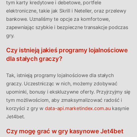
tym karty kredytowe i debetowe, portfele
elektroniczne, takie jak Skrill i Neteller, oraz przelewy
bankowe. Uznaliśmy te opcje za komfortowe,
zapewniając szybkie i bezpieczne transakcje podczas
gry.
Czy istnieją jakieś programy lojalnościowe
dla stałych graczy?
Tak, istnieją programy lojalnościowe dla stałych
graczy. Uczestnicząc w nich, możemy zdobywać
upominki, bonusy i ekskluzywne oferty. Przyjrzyjmy się
tym możliwościom, aby zmaksymalizować radość i
korzyści z gry w
data-api.marketindex.com.au
kasynie
Jet4bet.
Czy mogę grać w gry kasynowe Jet4bet