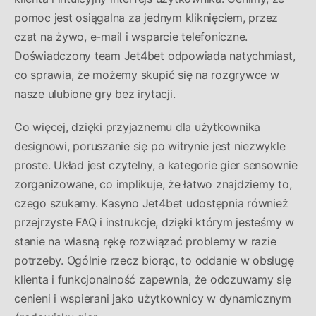
pomoc jest osiągalna za jednym kliknięciem, przez
czat na żywo, e-mail i wsparcie telefoniczne.
Doświadczony team Jet4bet odpowiada natychmiast,
co sprawia, że możemy skupić się na rozgrywce w
nasze ulubione gry bez irytacji.
Co więcej, dzięki przyjaznemu dla użytkownika
designowi, poruszanie się po witrynie jest niezwykle
proste. Układ jest czytelny, a kategorie gier sensownie
zorganizowane, co implikuje, że łatwo znajdziemy to,
czego szukamy. Kasyno Jet4bet udostępnia również
przejrzyste FAQ i instrukcje, dzięki którym jesteśmy w
stanie na własną rękę rozwiązać problemy w razie
potrzeby. Ogólnie rzecz biorąc, to oddanie w obsługę
klienta i funkcjonalność zapewnia, że odczuwamy się
cenieni i wspierani jako użytkownicy w dynamicznym