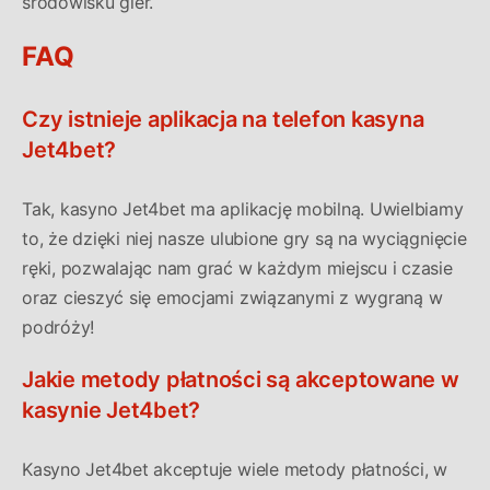
środowisku gier.
FAQ
Czy istnieje aplikacja na telefon kasyna
Jet4bet?
Tak, kasyno Jet4bet ma aplikację mobilną. Uwielbiamy
to, że dzięki niej nasze ulubione gry są na wyciągnięcie
ręki, pozwalając nam grać w każdym miejscu i czasie
oraz cieszyć się emocjami związanymi z wygraną w
podróży!
Jakie metody płatności są akceptowane w
kasynie Jet4bet?
Kasyno Jet4bet akceptuje wiele metody płatności, w