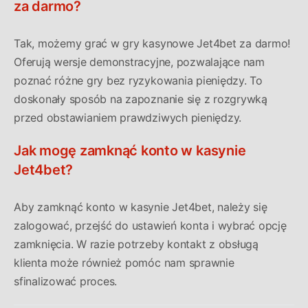
za darmo?
Tak, możemy grać w gry kasynowe Jet4bet za darmo!
Oferują wersje demonstracyjne, pozwalające nam
poznać różne gry bez ryzykowania pieniędzy. To
doskonały sposób na zapoznanie się z rozgrywką
przed obstawianiem prawdziwych pieniędzy.
Jak mogę zamknąć konto w kasynie
Jet4bet?
Aby zamknąć konto w kasynie Jet4bet, należy się
zalogować, przejść do ustawień konta i wybrać opcję
zamknięcia. W razie potrzeby kontakt z obsługą
klienta może również pomóc nam sprawnie
sfinalizować proces.