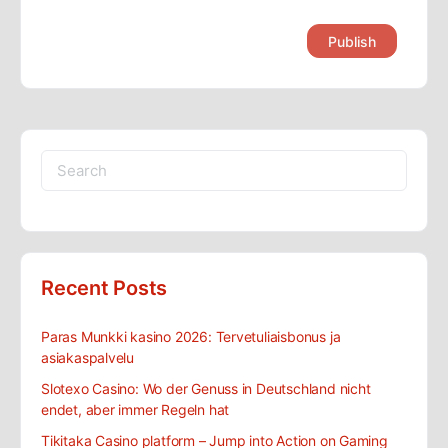
Search
for:
Recent Posts
Paras Munkki kasino 2026: Tervetuliaisbonus ja
asiakaspalvelu
Slotexo Casino: Wo der Genuss in Deutschland nicht
endet, aber immer Regeln hat
Tikitaka Casino platform – Jump into Action on Gaming