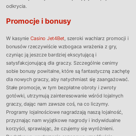
odkrycia.
Promocje i bonusy
W kasynie
Casino Jet4Bet
, szeroki wachlarz promocji i
bonusów rzeczywiście wzbogaca wrażenia z gry,
czyniąc ją jeszcze bardziej ekscytującą i
satysfakcjonującą dla graczy. Szczególnie cenimy
sobie bonusy powitalne, które są fantastyczną zachętę
dla nowych graczy, aby natychmiast się zaangażować.
Stałe promocje, w tym bezpłatne obroty i zwroty
gotówki, utrzymują zainteresowanie wśród lojalnych
graczy, dając nam zawsze coś, na co liczymy.
Programy lojalnościowe nagradzają naszą lojalność,
przyznając nam wyjątkowe nagrody i indywidualne
korzyści, sprawiając, że czujemy się wyróżnieni.