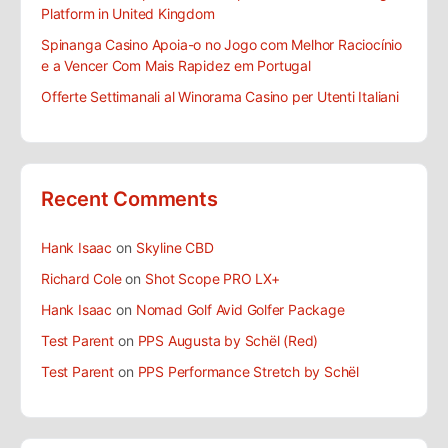
Platform in United Kingdom
Spinanga Casino Apoia-o no Jogo com Melhor Raciocínio
e a Vencer Com Mais Rapidez em Portugal
Offerte Settimanali al Winorama Casino per Utenti Italiani
Recent Comments
Hank Isaac
on
Skyline CBD
Richard Cole
on
Shot Scope PRO LX+
Hank Isaac
on
Nomad Golf Avid Golfer Package
Test Parent
on
PPS Augusta by Schël (Red)
Test Parent
on
PPS Performance Stretch by Schël