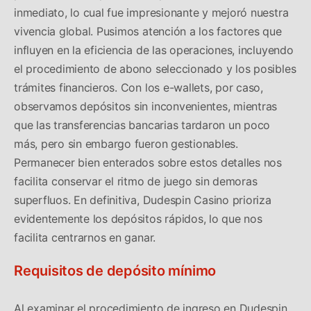
inmediato, lo cual fue impresionante y mejoró nuestra
vivencia global. Pusimos atención a los factores que
influyen en la eficiencia de las operaciones, incluyendo
el procedimiento de abono seleccionado y los posibles
trámites financieros. Con los e-wallets, por caso,
observamos depósitos sin inconvenientes, mientras
que las transferencias bancarias tardaron un poco
más, pero sin embargo fueron gestionables.
Permanecer bien enterados sobre estos detalles nos
facilita conservar el ritmo de juego sin demoras
superfluos. En definitiva, Dudespin Casino prioriza
evidentemente los depósitos rápidos, lo que nos
facilita centrarnos en ganar.
Requisitos de depósito mínimo
Al examinar el procedimiento de ingreso en Dudespin