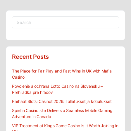
Search
for:
Recent Posts
The Place for Fair Play and Fast Wins in UK with Mafia
Casino
Povolenie a ochrana Lotto Casino na Slovensku –
Prehliadka pre hráčov
Parhaat Slotsi Casinot 2026: Talletukset ja kotiutukset
Spinfin Casino site Delivers a Seamless Mobile Gaming
Adventure in Canada
VIP Treatment at Kings Game Casino Is It Worth Joining in