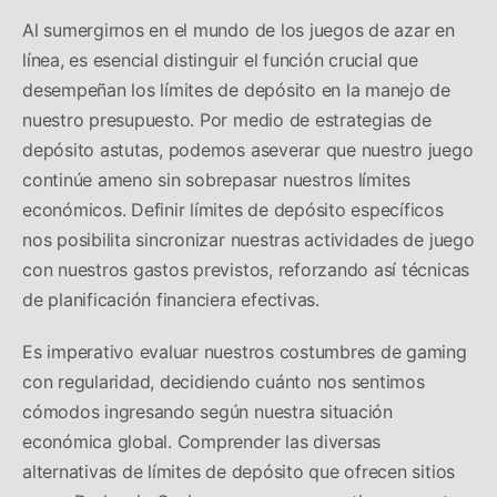
Al sumergirnos en el mundo de los juegos de azar en
línea, es esencial distinguir el función crucial que
desempeñan los límites de depósito en la manejo de
nuestro presupuesto. Por medio de estrategias de
depósito astutas, podemos aseverar que nuestro juego
continúe ameno sin sobrepasar nuestros límites
económicos. Definir límites de depósito específicos
nos posibilita sincronizar nuestras actividades de juego
con nuestros gastos previstos, reforzando así técnicas
de planificación financiera efectivas.
Es imperativo evaluar nuestros costumbres de gaming
con regularidad, decidiendo cuánto nos sentimos
cómodos ingresando según nuestra situación
económica global. Comprender las diversas
alternativas de límites de depósito que ofrecen sitios