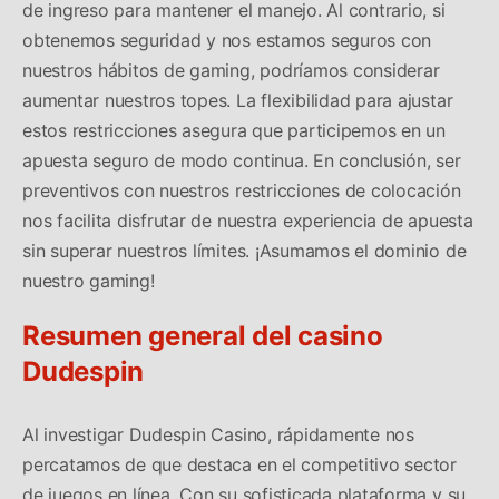
de ingreso para mantener el manejo. Al contrario, si
obtenemos seguridad y nos estamos seguros con
nuestros hábitos de gaming, podríamos considerar
aumentar nuestros topes. La flexibilidad para ajustar
estos restricciones asegura que participemos en un
apuesta seguro de modo continua. En conclusión, ser
preventivos con nuestros restricciones de colocación
nos facilita disfrutar de nuestra experiencia de apuesta
sin superar nuestros límites. ¡Asumamos el dominio de
nuestro gaming!
Resumen general del casino
Dudespin
Al investigar Dudespin Casino, rápidamente nos
percatamos de que destaca en el competitivo sector
de juegos en línea. Con su sofisticada plataforma y su