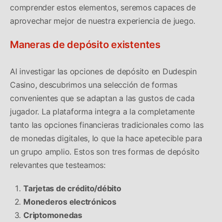
comprender estos elementos, seremos capaces de
aprovechar mejor de nuestra experiencia de juego.
Maneras de depósito existentes
Al investigar las opciones de depósito en Dudespin
Casino, descubrimos una selección de formas
convenientes que se adaptan a las gustos de cada
jugador. La plataforma integra a la completamente
tanto las opciones financieras tradicionales como las
de monedas digitales, lo que la hace apetecible para
un grupo amplio. Estos son tres formas de depósito
relevantes que testeamos:
Tarjetas de crédito/débito
Monederos electrónicos
Criptomonedas