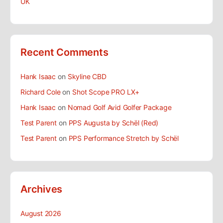
UK
Recent Comments
Hank Isaac
on
Skyline CBD
Richard Cole
on
Shot Scope PRO LX+
Hank Isaac
on
Nomad Golf Avid Golfer Package
Test Parent
on
PPS Augusta by Schël (Red)
Test Parent
on
PPS Performance Stretch by Schël
Archives
August 2026