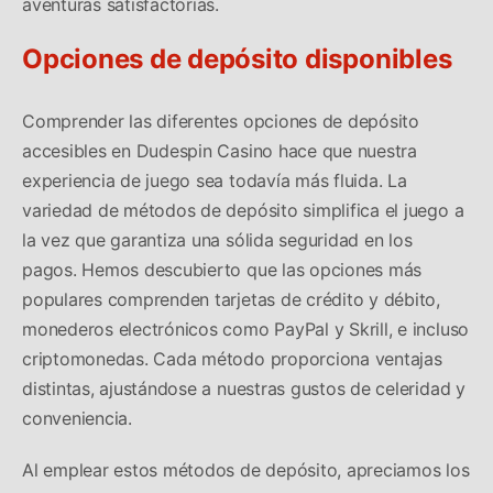
aventuras satisfactorias.
Opciones de depósito disponibles
Comprender las diferentes opciones de depósito
accesibles en Dudespin Casino hace que nuestra
experiencia de juego sea todavía más fluida. La
variedad de métodos de depósito simplifica el juego a
la vez que garantiza una sólida seguridad en los
pagos. Hemos descubierto que las opciones más
populares comprenden tarjetas de crédito y débito,
monederos electrónicos como PayPal y Skrill, e incluso
criptomonedas. Cada método proporciona ventajas
distintas, ajustándose a nuestras gustos de celeridad y
conveniencia.
Al emplear estos métodos de depósito, apreciamos los