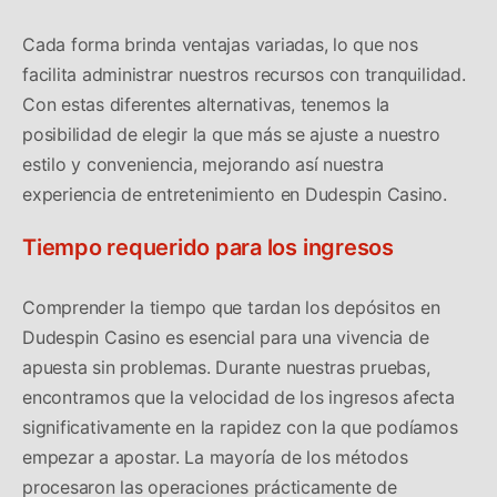
Cada forma brinda ventajas variadas, lo que nos
facilita administrar nuestros recursos con tranquilidad.
Con estas diferentes alternativas, tenemos la
posibilidad de elegir la que más se ajuste a nuestro
estilo y conveniencia, mejorando así nuestra
experiencia de entretenimiento en Dudespin Casino.
Tiempo requerido para los ingresos
Comprender la tiempo que tardan los depósitos en
Dudespin Casino es esencial para una vivencia de
apuesta sin problemas. Durante nuestras pruebas,
encontramos que la velocidad de los ingresos afecta
significativamente en la rapidez con la que podíamos
empezar a apostar. La mayoría de los métodos
procesaron las operaciones prácticamente de