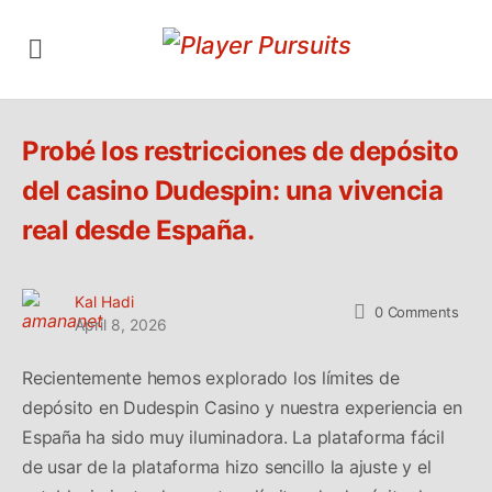
Probé los restricciones de depósito
del casino Dudespin: una vivencia
real desde España.
Kal Hadi
0
Comments
April 8, 2026
Recientemente hemos explorado los límites de
depósito en Dudespin Casino y nuestra experiencia en
España ha sido muy iluminadora. La plataforma fácil
de usar de la plataforma hizo sencillo la ajuste y el