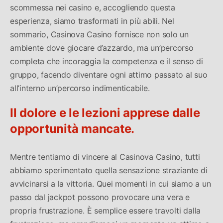
scommessa nei casino e, accogliendo questa
esperienza, siamo trasformati in più abili. Nel
sommario, Casinova Casino fornisce non solo un
ambiente dove giocare d’azzardo, ma un’percorso
completa che incoraggia la competenza e il senso di
gruppo, facendo diventare ogni attimo passato al suo
all’interno un’percorso indimenticabile.
Il dolore e le lezioni apprese dalle
opportunità mancate.
Mentre tentiamo di vincere al Casinova Casino, tutti
abbiamo sperimentato quella sensazione straziante di
avvicinarsi a la vittoria. Quei momenti in cui siamo a un
passo dal jackpot possono provocare una vera e
propria frustrazione. È semplice essere travolti dalla