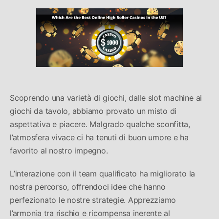
Scoprendo una varietà di giochi, dalle slot machine ai
giochi da tavolo, abbiamo provato un misto di
aspettativa e piacere. Malgrado qualche sconfitta,
l’atmosfera vivace ci ha tenuti di buon umore e ha
favorito al nostro impegno.
L’interazione con il team qualificato ha migliorato la
nostra percorso, offrendoci idee che hanno
perfezionato le nostre strategie. Apprezziamo
l’armonia tra rischio e ricompensa inerente al