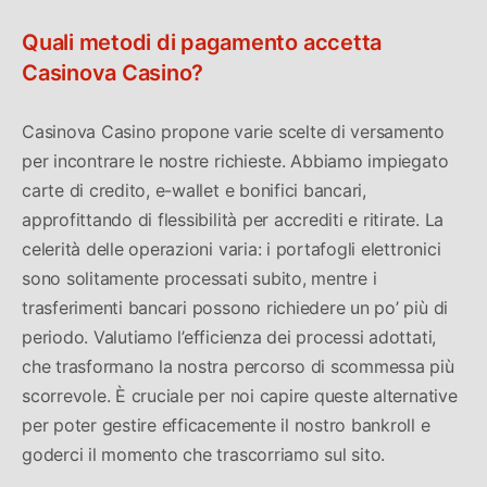
Quali metodi di pagamento accetta
Casinova Casino?
Casinova Casino propone varie scelte di versamento
per incontrare le nostre richieste. Abbiamo impiegato
carte di credito, e-wallet e bonifici bancari,
approfittando di flessibilità per accrediti e ritirate. La
celerità delle operazioni varia: i portafogli elettronici
sono solitamente processati subito, mentre i
trasferimenti bancari possono richiedere un po’ più di
periodo. Valutiamo l’efficienza dei processi adottati,
che trasformano la nostra percorso di scommessa più
scorrevole. È cruciale per noi capire queste alternative
per poter gestire efficacemente il nostro bankroll e
goderci il momento che trascorriamo sul sito.