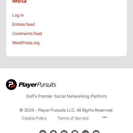
Meta
Log in
Entries feed
Comments feed
WordPress.org
Golf's Premier Social Networking Platform
© 2026 - Player Pursuits LLC. All Rights Reserved.
Cookie Policy
Terms of Service