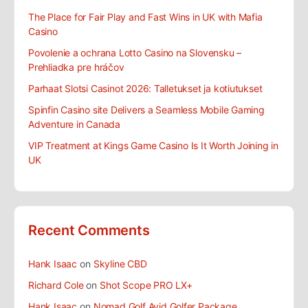
The Place for Fair Play and Fast Wins in UK with Mafia
Casino
Povolenie a ochrana Lotto Casino na Slovensku –
Prehliadka pre hráčov
Parhaat Slotsi Casinot 2026: Talletukset ja kotiutukset
Spinfin Casino site Delivers a Seamless Mobile Gaming
Adventure in Canada
VIP Treatment at Kings Game Casino Is It Worth Joining in
UK
Recent Comments
Hank Isaac
on
Skyline CBD
Richard Cole
on
Shot Scope PRO LX+
Hank Isaac
on
Nomad Golf Avid Golfer Package