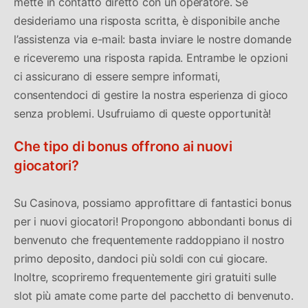
mette in contatto diretto con un operatore. Se
desideriamo una risposta scritta, è disponibile anche
l’assistenza via e-mail: basta inviare le nostre domande
e riceveremo una risposta rapida. Entrambe le opzioni
ci assicurano di essere sempre informati,
consentendoci di gestire la nostra esperienza di gioco
senza problemi. Usufruiamo di queste opportunità!
Che tipo di bonus offrono ai nuovi
giocatori?
Su Casinova, possiamo approfittare di fantastici bonus
per i nuovi giocatori! Propongono abbondanti bonus di
benvenuto che frequentemente raddoppiano il nostro
primo deposito, dandoci più soldi con cui giocare.
Inoltre, scopriremo frequentemente giri gratuiti sulle
slot più amate come parte del pacchetto di benvenuto.