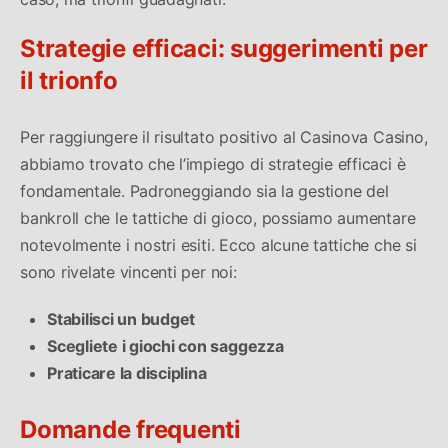
Strategie efficaci: suggerimenti per
il trionfo
Per raggiungere il risultato positivo al Casinova Casino,
abbiamo trovato che l’impiego di strategie efficaci è
fondamentale. Padroneggiando sia la gestione del
bankroll che le tattiche di gioco, possiamo aumentare
notevolmente i nostri esiti. Ecco alcune tattiche che si
sono rivelate vincenti per noi:
Stabilisci un budget
Scegliete i giochi con saggezza
Praticare la disciplina
Domande frequenti