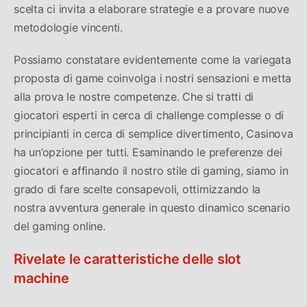
scelta ci invita a elaborare strategie e a provare nuove
metodologie vincenti.
Possiamo constatare evidentemente come la variegata
proposta di game coinvolga i nostri sensazioni e metta
alla prova le nostre competenze. Che si tratti di
giocatori esperti in cerca di challenge complesse o di
principianti in cerca di semplice divertimento, Casinova
ha un’opzione per tutti. Esaminando le preferenze dei
giocatori e affinando il nostro stile di gaming, siamo in
grado di fare scelte consapevoli, ottimizzando la
nostra avventura generale in questo dinamico scenario
del gaming online.
Rivelate le caratteristiche delle slot
machine