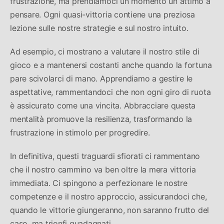
frustrazione, ma prendiamoci un momento un attimo a
pensare. Ogni quasi-vittoria contiene una preziosa
lezione sulle nostre strategie e sul nostro intuito.
Ad esempio, ci mostrano a valutare il nostro stile di
gioco e a mantenersi costanti anche quando la fortuna
pare scivolarci di mano. Apprendiamo a gestire le
aspettative, rammentandoci che non ogni giro di ruota
è assicurato come una vincita. Abbracciare questa
mentalità promuove la resilienza, trasformando la
frustrazione in stimolo per progredire.
In definitiva, questi traguardi sfiorati ci rammentano
che il nostro cammino va ben oltre la mera vittoria
immediata. Ci spingono a perfezionare le nostre
competenze e il nostro approccio, assicurandoci che,
quando le vittorie giungeranno, non saranno frutto del
caso, ma trionfi guadagnati.