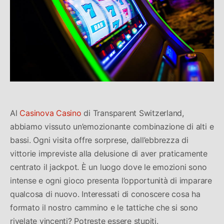
Al
Casinova Casino
di Transparent Switzerland,
abbiamo vissuto un’emozionante combinazione di alti e
bassi. Ogni visita offre sorprese, dall’ebbrezza di
vittorie impreviste alla delusione di aver praticamente
centrato il jackpot. È un luogo dove le emozioni sono
intense e ogni gioco presenta l’opportunità di imparare
qualcosa di nuovo. Interessati di conoscere cosa ha
formato il nostro cammino e le tattiche che si sono
rivelate vincenti? Potreste essere stupiti.