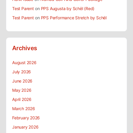
Test Parent
on
PPS Augusta by Schël (Red)
Test Parent
on
PPS Performance Stretch by Schël
Archives
August 2026
July 2026
June 2026
May 2026
April 2026
March 2026
February 2026
January 2026