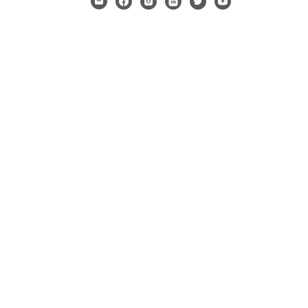
Email
Facebook
Instagram
Linkedin
Twitter
Youtube