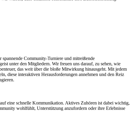
wir spannende Community-Turniere und mitreißende
eist unter den Mitgliedern. Wir freuen uns darauf, zu sehen, wie
nteuer, das weit über die bloße Mitwirkung hinausgeht. Mit jedem
deln, diese interaktiven Herausforderungen annehmen und den Reiz
agieren.
auf eine schnelle Kommunikation. Aktives Zuhören ist dabei wichtig,
ommunity wohlfühlt, Unterstützung anzufordern oder ihre Erlebnisse