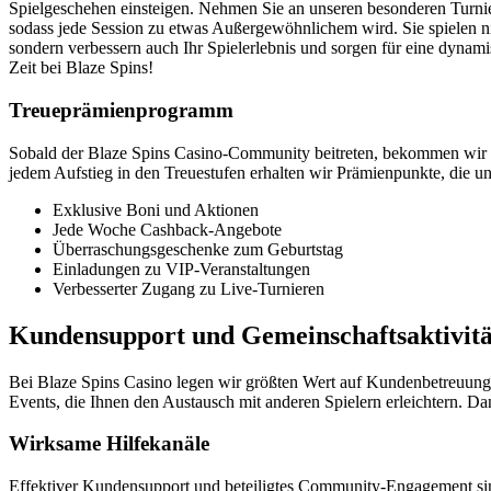
Spielgeschehen einsteigen. Nehmen Sie an unseren besonderen Turnier
sodass jede Session zu etwas Außergewöhnlichem wird. Sie spielen n
sondern verbessern auch Ihr Spielerlebnis und sorgen für eine dyna
Zeit bei Blaze Spins!
Treueprämienprogramm
Sobald der Blaze Spins Casino-Community beitreten, bekommen wir Z
jedem Aufstieg in den Treuestufen erhalten wir Prämienpunkte, die uns 
Exklusive Boni und Aktionen
Jede Woche Cashback-Angebote
Überraschungsgeschenke zum Geburtstag
Einladungen zu VIP-Veranstaltungen
Verbesserter Zugang zu Live-Turnieren
Kundensupport und Gemeinschaftsaktivit
Bei Blaze Spins Casino legen wir größten Wert auf Kundenbetreuung 
Events, die Ihnen den Austausch mit anderen Spielern erleichtern. D
Wirksame Hilfekanäle
Effektiver Kundensupport und beteiligtes Community-Engagement sind 