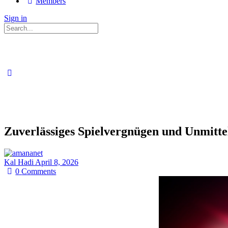
Members
Sign in
Search
for:
Zuverlässiges Spielvergnügen und Unmitte
Kal Hadi
April 8, 2026
0
Comments