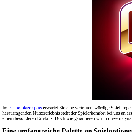
Im
casino blaze spins
erwartet Sie eine vertrauenswürdige Spielumgebu
herausragenden Nutzererlebnis steht der Spielerkomfort bei uns an er
einem besonderen Erlebnis. Doch wie garantieren wir in diesem dyn
Eine umfangreiche Palette an Spieloptione