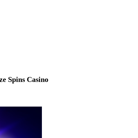
ze Spins Casino