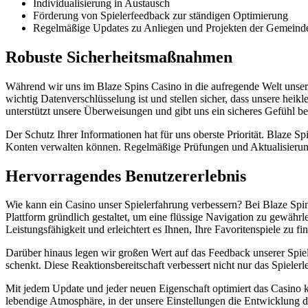
Individualisierung in Austausch
Förderung von Spielerfeedback zur ständigen Optimierung
Regelmäßige Updates zu Anliegen und Projekten der Gemeind
Robuste Sicherheitsmaßnahmen
Während wir uns im Blaze Spins Casino in die aufregende Welt unsere
wichtig Datenverschlüsselung ist und stellen sicher, dass unsere h
unterstützt unsere Überweisungen und gibt uns ein sicheres Gefühl 
Der Schutz Ihrer Informationen hat für uns oberste Priorität. Blaze Spi
Konten verwalten können. Regelmäßige Prüfungen und Aktualisierung
Hervorragendes Benutzererlebnis
Wie kann ein Casino unser Spielerfahrung verbessern? Bei Blaze Spin
Plattform gründlich gestaltet, um eine flüssige Navigation zu gewährl
Leistungsfähigkeit und erleichtert es Ihnen, Ihre Favoritenspiele zu
Darüber hinaus legen wir großen Wert auf das Feedback unserer Spie
schenkt. Diese Reaktionsbereitschaft verbessert nicht nur das Spieler
Mit jedem Update und jeder neuen Eigenschaft optimiert das Casino ko
lebendige Atmosphäre, in der unsere Einstellungen die Entwicklung des