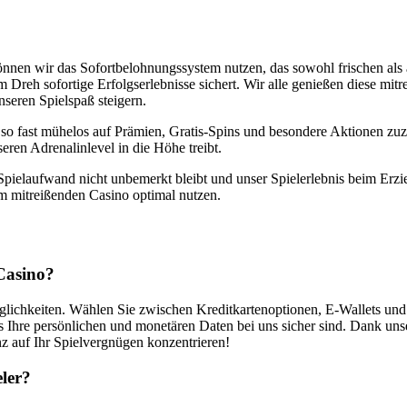
nnen wir das Sofortbelohnungssystem nutzen, das sowohl frischen als au
m Dreh sofortige Erfolgserlebnisse sichert. Wir alle genießen diese mit
seren Spielspaß steigern.
o fast mühelos auf Prämien, Gratis-Spins und besondere Aktionen zuzug
ren Adrenalinlevel in die Höhe treibt.
Spielaufwand nicht unbemerkt bleibt und unser Spielerlebnis beim Erzie
em mitreißenden Casino optimal nutzen.
Casino?
lichkeiten. Wählen Sie zwischen Kreditkartenoptionen, E-Wallets und 
dass Ihre persönlichen und monetären Daten bei uns sicher sind. Dank u
 auf Ihr Spielvergnügen konzentrieren!
eler?