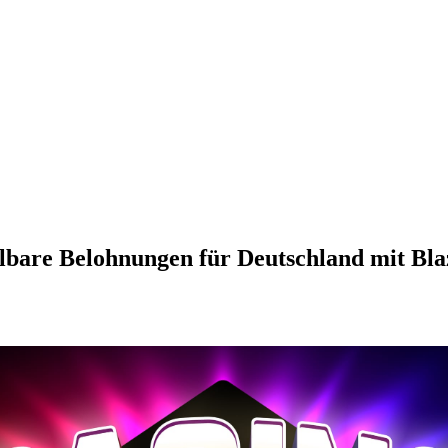
lbare Belohnungen für Deutschland mit Bla