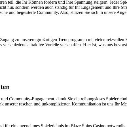
en teil, die Ihr Können fordern und Ihre Spannung steigern. Jeder Spie
icht nur, sondern werden auch ständig für Ihr Engagement und Ihre St
mische und begeisterte Community. Also, stürzen Sie sich in unsere A
ugang zu unserem großartigen Treueprogramm mit vielen reizvollen Bo
verschiedene attraktive Vorteile verschaffen. Hier ist, was uns bevorst
äten
und Community-Engagement, damit Sie ein reibungsloses Spielerlebnis g
ank unserer raschen und unkomplizierten Kommunikation ist uns Ihr Mei
für ein angenehmes Spielerlebnis im Blaze Spins Casino notwendig. Wi