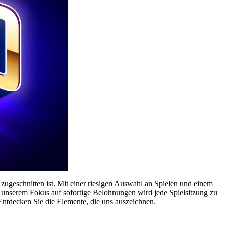
 zugeschnitten ist. Mit einer riesigen Auswahl an Spielen und einem
nd unserem Fokus auf sofortige Belohnungen wird jede Spielsitzung zu
ntdecken Sie die Elemente, die uns auszeichnen.