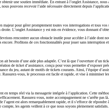
 obtenir une soutien immédiate. En entrant à l’onglet Assistance, nous 
 nous pouvons recevoir l’aide nécessaire directement depuis l’applicati
n majeur pour gérer promptement toutes vos interrogations et tous vos 
 droite. L’onglet Assistance y est mis en évidence, vous donnant d’obten
 devrions rencontrer aucun obstacle inutile pour accéder à l’aide dont n
s encore. Profitons de ces fonctionnalités pour jouer sans interruption et
’on ait besoin d’une aide plus adaptée. C’est là que l’ouverture d’un tick
 création de ticket d’assistance, conçu pour vous permettre d’exposer p
e du jeu, autant de motifs de tickets courants. Ainsi, l’équipe d’assis
 Rassurez-vous, le processus est facile et rapide, et vise à minimiser le
ent en temps réel via la messagerie intégrée à l’application. Cette méth
ter efficacement. Rassurez-vous, notre accompagnement ne s’arrête pas 
l’agent est alors remarquablement rapide, et il s’efforce de répondre à 
re compte, les agents veillent à ce que nous soyons pleinement satisfaits