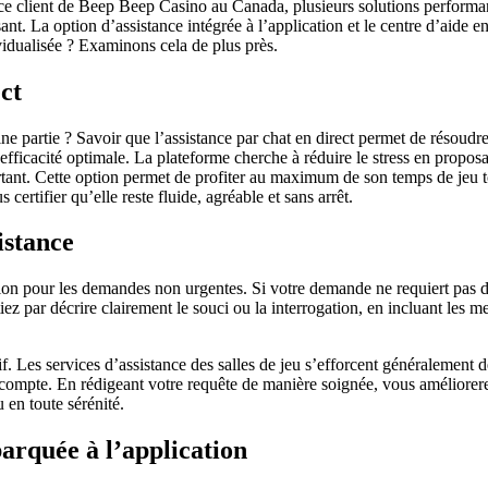
ce client de Beep Beep Casino au Canada, plusieurs solutions performant
t. La option d’assistance intégrée à l’application et le centre d’aide e
vidualisée ? Examinons cela de plus près.
ct
ine partie ? Savoir que l’assistance par chat en direct permet de résoud
ne efficacité optimale. La plateforme cherche à réduire le stress en pr
fortant. Cette option permet de profiter au maximum de son temps de jeu 
certifier qu’elle reste fluide, agréable et sans arrêt.
istance
lution pour les demandes non urgentes. Si votre demande ne requiert pas 
itiez par décrire clairement le souci ou la interrogation, en incluant les
sif. Les services d’assistance des salles de jeu s’efforcent généralement 
tre compte. En rédigeant votre requête de manière soignée, vous améliore
 en toute sérénité.
barquée à l’application