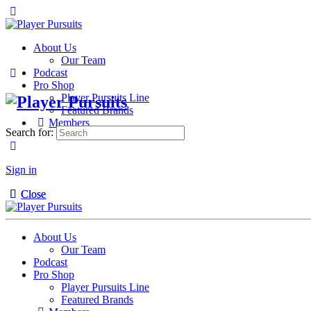
About Us
Our Team
Podcast
Pro Shop
Player Pursuits Line
Featured Brands
Members
Search for:
Sign in
Close
Close
About Us
Our Team
Podcast
Pro Shop
Player Pursuits Line
Featured Brands