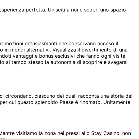
 esperienza perfetta. Unisciti a noi e scopri uno spazio
 promozioni entusiasmanti che conservano acceso il
 in mondi alternativi. Visualizza il divertimento di una
endoti vantaggi e bonus esclusivi che fanno ogni visita
do al tempo stesso la autonomia di scoprire e svagarsi
ci circondano, ciascuno dei quali racconta una storia del
rie per cui questo splendido Paese è rinomato. Unitamente,
 Mentre visitiamo la zona nei pressi allo Stay Casino, non