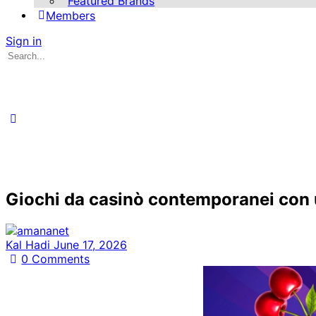
Featured Brands
Members
Sign in
Search
for:
Giochi da casinò contemporanei con un
Kal Hadi
June 17, 2026
0
Comments