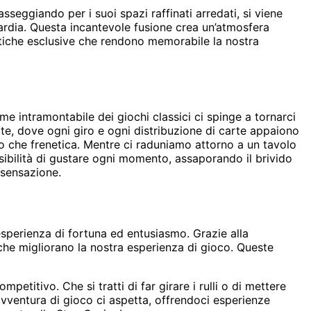
sseggiando per i suoi spazi raffinati arredati, si viene
uardia. Questa incantevole fusione crea un’atmosfera
tiche esclusive che rendono memorabile la nostra
me intramontabile dei giochi classici ci spinge a tornarci
tte, dove ogni giro e ogni distribuzione di carte appaiono
ltro che frenetica. Mentre ci raduniamo attorno a un tavolo
ssibilità di gustare ogni momento, assaporando il brivido
 sensazione.
esperienza di fortuna ed entusiasmo. Grazie alla
 che migliorano la nostra esperienza di gioco. Queste
titivo. Che si tratti di far girare i rulli o di mettere
a avventura di gioco ci aspetta, offrendoci esperienze