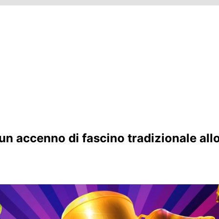
 accenno di fascino tradizionale allo 