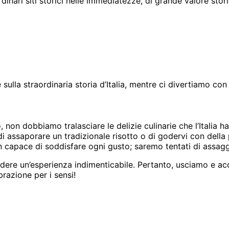
inari siti storici nelle immediatezze, di grande valore stori
ulla straordinaria storia d’Italia, mentre ci divertiamo con
non dobbiamo tralasciare le delizie culinarie che l’Italia 
di assaporare un tradizionale risotto o di godervi con della p
 in capace di soddisfare ogni gusto; saremo tentati di assag
ndere un’esperienza indimenticabile. Pertanto, usciamo e acco
razione per i sensi!