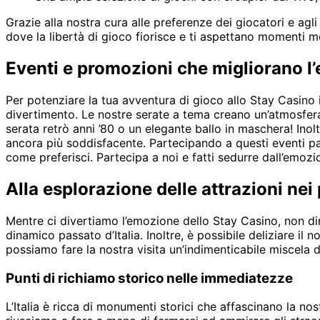
Grazie alla nostra cura alle preferenze dei giocatori e agl
dove la libertà di gioco fiorisce e ti aspettano momenti m
Eventi e promozioni che migliorano l
Per potenziare la tua avventura di gioco allo Stay Casino
divertimento. Le nostre serate a tema creano un’atmosfera 
serata retrò anni ’80 o un elegante ballo in maschera! Inol
ancora più soddisfacente. Partecipando a questi eventi pa
come preferisci. Partecipa a noi e fatti sedurre dall’emozi
Alla esplorazione delle attrazioni nei p
Mentre ci divertiamo l’emozione dello Stay Casino, non di
dinamico passato d’Italia. Inoltre, è possibile deliziare i
possiamo fare la nostra visita un’indimenticabile miscela d
Punti di richiamo storico nelle immediatezze
L’Italia è ricca di monumenti storici che affascinano la no