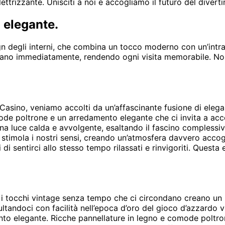
ttrizzante. Unisciti a noi e accogliamo il futuro del divert
 elegante.
ign degli interni, che combina un tocco moderno con un’intr
rano immediatamente, rendendo ogni visita memorabile. Non 
Casino, veniamo accolti da un’affascinante fusione di eleg
mode poltrone e un arredamento elegante che ci invita a ac
una luce calda e avvolgente, esaltando il fascino complessiv
 stimola i nostri sensi, creando un’atmosfera davvero accogl
di sentirci allo stesso tempo rilassati e rinvigoriti. Quest
 i tocchi vintage senza tempo che ci circondano creano un
pultandoci con facilità nell’epoca d’oro del gioco d’azzardo
ento elegante. Ricche pannellature in legno e comode poltro