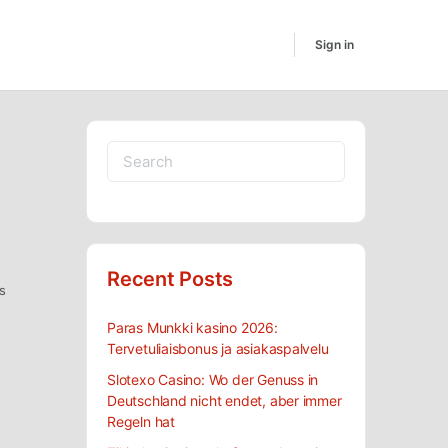
Sign in
Search
for:
Recent Posts
s
Paras Munkki kasino 2026:
Tervetuliaisbonus ja asiakaspalvelu
Slotexo Casino: Wo der Genuss in
Deutschland nicht endet, aber immer
Regeln hat