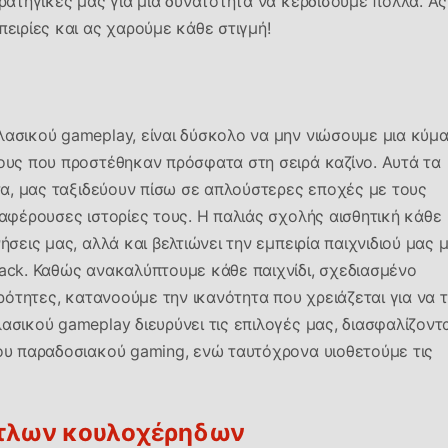
ρατηγικές μας για μια δυνατότητα να κερδίσουμε πολλά. Ας
ειρίες και ας χαρούμε κάθε στιγμή!
ασικού gameplay, είναι δύσκολο να μην νιώσουμε μια κύμ
ους που προστέθηκαν πρόσφατα στη σειρά καζίνο. Αυτά τα
τα, μας ταξιδεύουν πίσω σε απλούστερες εποχές με τους
αφέρουσες ιστορίες τους. Η παλιάς σχολής αισθητική κάθε
σεις μας, αλλά και βελτιώνει την εμπειρία παιχνιδιού μας 
ack. Καθώς ανακαλύπτουμε κάθε παιχνίδι, σχεδιασμένο
ρότητες, κατανοούμε την ικανότητα που χρειάζεται για να τ
σικού gameplay διευρύνει τις επιλογές μας, διασφαλίζοντ
ου παραδοσιακού gaming, ενώ ταυτόχρονα υιοθετούμε τις
ίτλων κουλοχέρηδων