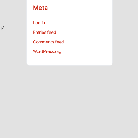
Meta
Log in
ην
Entries feed
Comments feed
WordPress.org