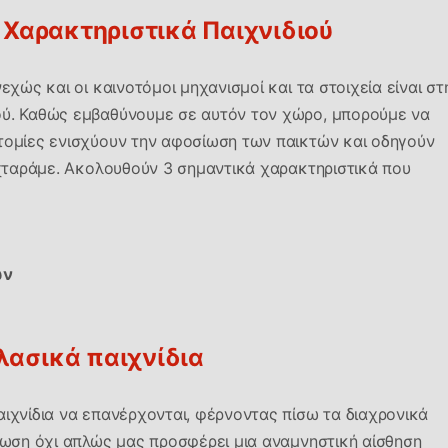
 Χαρακτηριστικά Παιχνιδιού
χώς και οι καινοτόμοι μηχανισμοί και τα στοιχεία είναι στ
ύ. Καθώς εμβαθύνουμε σε αυτόν τον χώρο, μπορούμε να
τομίες ενισχύουν την αφοσίωση των παικτών και οδηγούν
αχταράμε. Ακολουθούν 3 σημαντικά χαρακτηριστικά που
ων
ασικά παιχνίδια
ιχνίδια να επανέρχονται, φέρνοντας πίσω τα διαχρονικά
ίωση όχι απλώς μας προσφέρει μια αναμνηστική αίσθηση