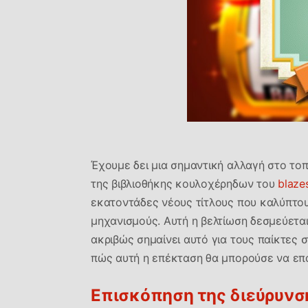
Έχουμε δει μια σημαντική αλλαγή στο το
της βιβλιοθήκης κουλοχέρηδων του
blaze
εκατοντάδες νέους τίτλους που καλύπτου
μηχανισμούς. Αυτή η βελτίωση δεσμεύεται
ακριβώς σημαίνει αυτό για τους παίκτες 
πώς αυτή η επέκταση θα μπορούσε να επαν
Επισκόπηση της διεύρυνση