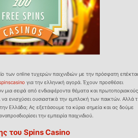
πίο των online τυχερών παιχνιδιών με την πρόσφατη επέκτα
spinscasino
για την ελληνική αγορά. Έχουν προσθέσει
ν μια σειρά από ενδιαφέροντα θέματα και πρωτοποριακού
 να ενισχύσει ουσιαστικά την εμπλοκή των παικτών. Αλλά τ
στην Ελλάδα; Ας εξετάσουμε τα κύρια σημεία και ας δούμε
απροσδιορίσει την εμπειρία παιχνιδιού.
ς του Spins Casino