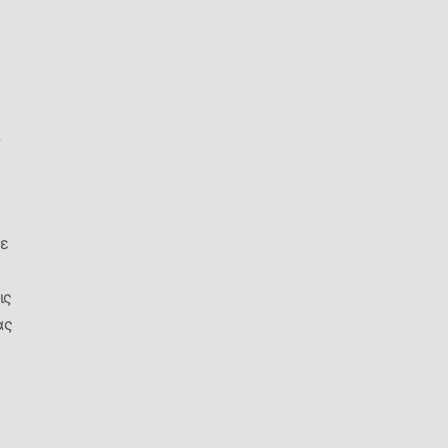
α
με
ις
ας