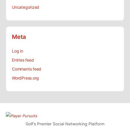
Uncategorized
Meta
Log in
Entries feed
Comments feed
WordPress.org
Golf's Premier Social Networking Platform