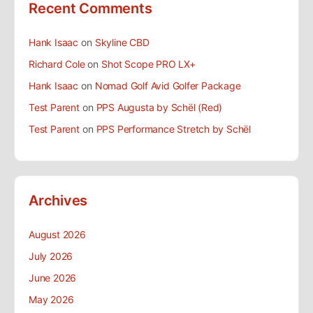
Recent Comments
Hank Isaac
on
Skyline CBD
Richard Cole
on
Shot Scope PRO LX+
Hank Isaac
on
Nomad Golf Avid Golfer Package
Test Parent
on
PPS Augusta by Schël (Red)
Test Parent
on
PPS Performance Stretch by Schël
Archives
August 2026
July 2026
June 2026
May 2026