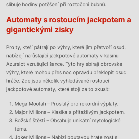
slibuje hodiny potěšení při roztočení bubnů.
Automaty s rostoucím jackpotem a
gigantickými zisky
Pro ty, kteří pátrají po výhry, které jim přetvoří osud,
nabízejí narůstající jackpotové automaty v kasinu
Azurslot vzrušující šance. Tyto hry sbírají obrovské
výhry, které mohou přes noc opravdu překlopit osud
hráče. Zde jsou několik vyhledávané rostoucí
jackpotové automaty, které stojí za to zkusit:
Mega Moolah – Proslulý pro rekordní výplaty.
Major Millions – Klasika s přitažlivým jackpotem.
Božské štěstí – Obsahuje unikátní mytologické
téma.
Joker Millions – Nabízí poutavou hratelnost s