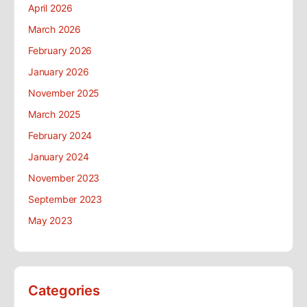
April 2026
March 2026
February 2026
January 2026
November 2025
March 2025
February 2024
January 2024
November 2023
September 2023
May 2023
Categories