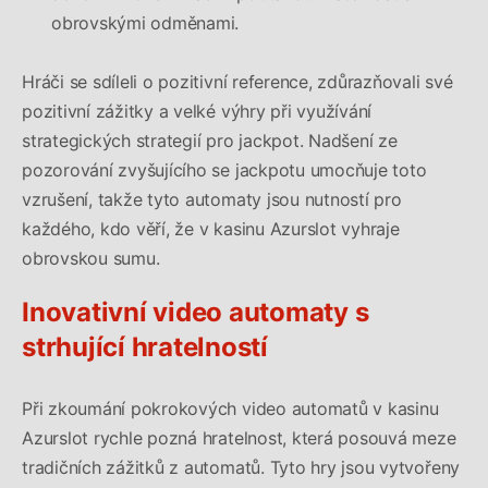
obrovskými odměnami.
Hráči se sdíleli o pozitivní reference, zdůrazňovali své
pozitivní zážitky a velké výhry při využívání
strategických strategií pro jackpot. Nadšení ze
pozorování zvyšujícího se jackpotu umocňuje toto
vzrušení, takže tyto automaty jsou nutností pro
každého, kdo věří, že v kasinu Azurslot vyhraje
obrovskou sumu.
Inovativní video automaty s
strhující hratelností
Při zkoumání pokrokových video automatů v kasinu
Azurslot rychle pozná hratelnost, která posouvá meze
tradičních zážitků z automatů. Tyto hry jsou vytvořeny