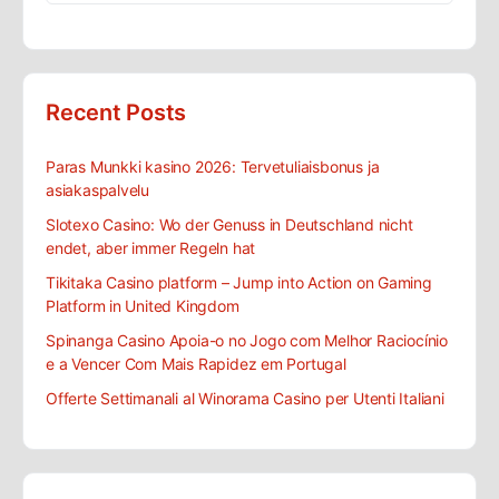
for:
Recent Posts
Paras Munkki kasino 2026: Tervetuliaisbonus ja
asiakaspalvelu
Slotexo Casino: Wo der Genuss in Deutschland nicht
endet, aber immer Regeln hat
Tikitaka Casino platform – Jump into Action on Gaming
Platform in United Kingdom
Spinanga Casino Apoia-o no Jogo com Melhor Raciocínio
e a Vencer Com Mais Rapidez em Portugal
Offerte Settimanali al Winorama Casino per Utenti Italiani