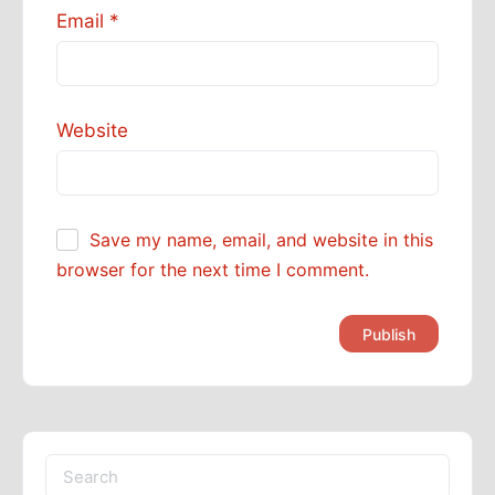
Email
*
Website
Save my name, email, and website in this
browser for the next time I comment.
Search