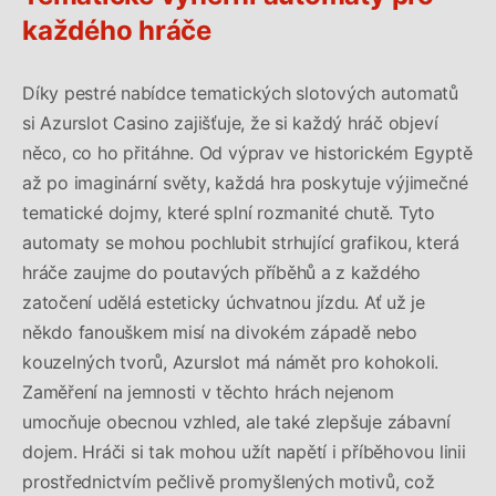
každého hráče
Díky pestré nabídce tematických slotových automatů
si Azurslot Casino zajišťuje, že si každý hráč objeví
něco, co ho přitáhne. Od výprav ve historickém Egyptě
až po imaginární světy, každá hra poskytuje výjimečné
tematické dojmy, které splní rozmanité chutě. Tyto
automaty se mohou pochlubit strhující grafikou, která
hráče zaujme do poutavých příběhů a z každého
zatočení udělá esteticky úchvatnou jízdu. Ať už je
někdo fanouškem misí na divokém západě nebo
kouzelných tvorů, Azurslot má námět pro kohokoli.
Zaměření na jemnosti v těchto hrách nejenom
umocňuje obecnou vzhled, ale také zlepšuje zábavní
dojem. Hráči si tak mohou užít napětí i příběhovou linii
prostřednictvím pečlivě promyšlených motivů, což