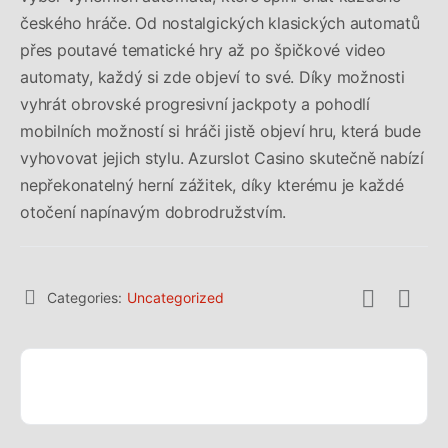
českého hráče. Od nostalgických klasických automatů
přes poutavé tematické hry až po špičkové video
automaty, každý si zde objeví to své. Díky možnosti
vyhrát obrovské progresivní jackpoty a pohodlí
mobilních možností si hráči jistě objeví hru, která bude
vyhovovat jejich stylu. Azurslot Casino skutečně nabízí
nepřekonatelný herní zážitek, díky kterému je každé
otočení napínavým dobrodružstvím.
Categories:
Uncategorized