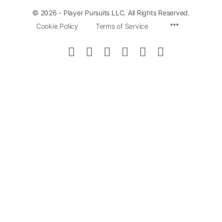
© 2026 - Player Pursuits LLC. All Rights Reserved.
Cookie Policy
Terms of Service
Email
Facebook
Instagram
Linkedin
Twitter
Youtube