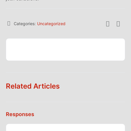
Categories:
Uncategorized
Related Articles
Responses