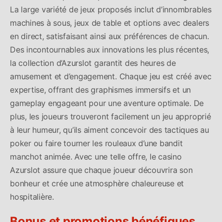
La large variété de jeux proposés inclut d’innombrables
machines à sous, jeux de table et options avec dealers
en direct, satisfaisant ainsi aux préférences de chacun.
Des incontournables aux innovations les plus récentes,
la collection d’Azurslot garantit des heures de
amusement et d’engagement. Chaque jeu est créé avec
expertise, offrant des graphismes immersifs et un
gameplay engageant pour une aventure optimale. De
plus, les joueurs trouveront facilement un jeu approprié
à leur humeur, qu’ils aiment concevoir des tactiques au
poker ou faire tourner les rouleaux d’une bandit
manchot animée. Avec une telle offre, le casino
Azurslot assure que chaque joueur découvrira son
bonheur et crée une atmosphère chaleureuse et
hospitalière.
Bonus et promotions bénéfiques