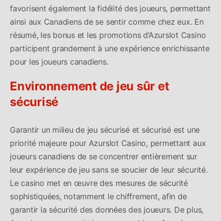
favorisent également la fidélité des joueurs, permettant
ainsi aux Canadiens de se sentir comme chez eux. En
résumé, les bonus et les promotions d’Azurslot Casino
participent grandement à une expérience enrichissante
pour les joueurs canadiens.
Environnement de jeu sûr et
sécurisé
Garantir un milieu de jeu sécurisé et sécurisé est une
priorité majeure pour Azurslot Casino, permettant aux
joueurs canadiens de se concentrer entièrement sur
leur expérience de jeu sans se soucier de leur sécurité.
Le casino met en œuvre des mesures de sécurité
sophistiquées, notamment le chiffrement, afin de
garantir la sécurité des données des joueurs. De plus,