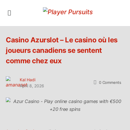
Casino Azurslot – Le casino où les
joueurs canadiens se sentent
comme chez eux
Kal Hadi
0
Comments
April 8, 2026