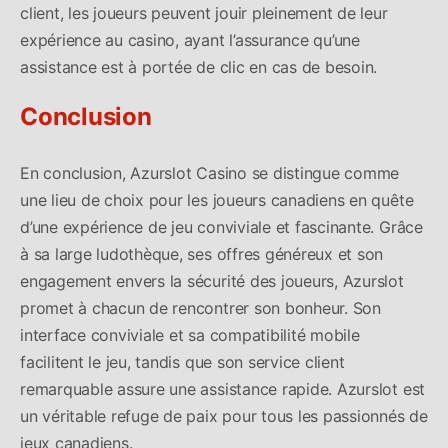
client, les joueurs peuvent jouir pleinement de leur
expérience au casino, ayant l’assurance qu’une
assistance est à portée de clic en cas de besoin.
Conclusion
En conclusion, Azurslot Casino se distingue comme
une lieu de choix pour les joueurs canadiens en quête
d’une expérience de jeu conviviale et fascinante. Grâce
à sa large ludothèque, ses offres généreux et son
engagement envers la sécurité des joueurs, Azurslot
promet à chacun de rencontrer son bonheur. Son
interface conviviale et sa compatibilité mobile
facilitent le jeu, tandis que son service client
remarquable assure une assistance rapide. Azurslot est
un véritable refuge de paix pour tous les passionnés de
jeux canadiens.