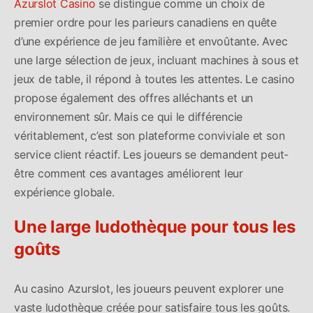
Azurslot Casino
se distingue comme un choix de
premier ordre pour les parieurs canadiens en quête
d’une expérience de jeu familière et envoûtante. Avec
une large sélection de jeux, incluant machines à sous et
jeux de table, il répond à toutes les attentes. Le casino
propose également des offres alléchants et un
environnement sûr. Mais ce qui le différencie
véritablement, c’est son plateforme conviviale et son
service client réactif. Les joueurs se demandent peut-
être comment ces avantages améliorent leur
expérience globale.
Une large ludothèque pour tous les
goûts
Au casino Azurslot, les joueurs peuvent explorer une
vaste ludothèque créée pour satisfaire tous les goûts.