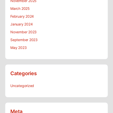
November 2025
March 2025
February 2024
January 2024
November 2023
September 2023
May 2023
Categories
Uncategorized
Meta