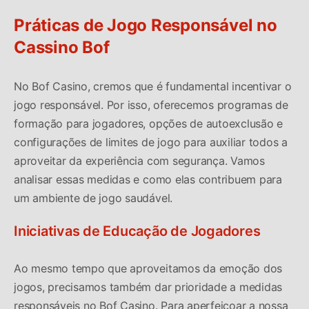
Práticas de Jogo Responsável no
Cassino Bof
No Bof Casino, cremos que é fundamental incentivar o
jogo responsável. Por isso, oferecemos programas de
formação para jogadores, opções de autoexclusão e
configurações de limites de jogo para auxiliar todos a
aproveitar da experiência com segurança. Vamos
analisar essas medidas e como elas contribuem para
um ambiente de jogo saudável.
Iniciativas de Educação de Jogadores
Ao mesmo tempo que aproveitamos da emoção dos
jogos, precisamos também dar prioridade a medidas
responsáveis no Bof Casino. Para aperfeiçoar a nossa