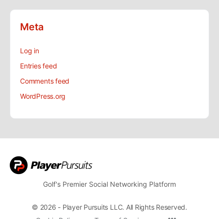
Meta
Log in
Entries feed
Comments feed
WordPress.org
Golf's Premier Social Networking Platform
© 2026 - Player Pursuits LLC. All Rights Reserved.