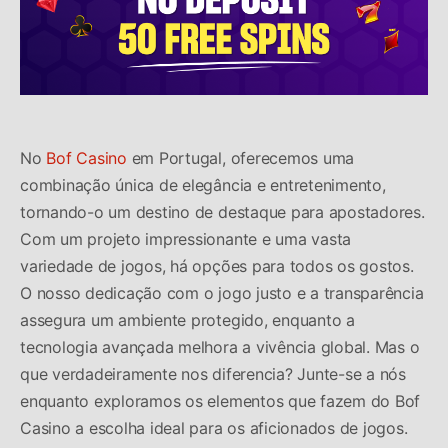
No
Bof Casino
em Portugal, oferecemos uma
combinação única de elegância e entretenimento,
tornando-o um destino de destaque para apostadores.
Com um projeto impressionante e uma vasta
variedade de jogos, há opções para todos os gostos.
O nosso dedicação com o jogo justo e a transparência
assegura um ambiente protegido, enquanto a
tecnologia avançada melhora a vivência global. Mas o
que verdadeiramente nos diferencia? Junte-se a nós
enquanto exploramos os elementos que fazem do Bof
Casino a escolha ideal para os aficionados de jogos.