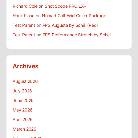
Richard Cole
on
Shot Scope PRO LX+
Hank Isaac
on
Nomad Golf Avid Golfer Package
Test Parent
on
PPS Augusta by Schël (Red)
Test Parent
on
PPS Performance Stretch by Schël
Archives
August 2026
July 2026
June 2026
May 2026
April 2026
March 2026