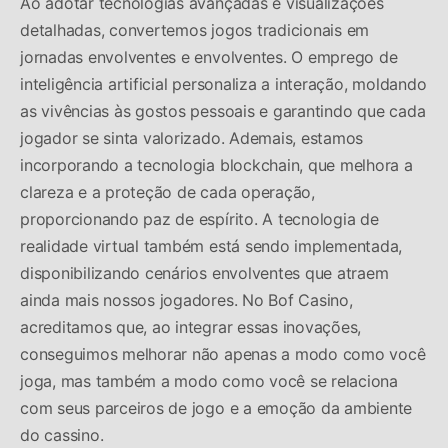
Ao adotar tecnologias avançadas e visualizações
detalhadas, convertemos jogos tradicionais em
jornadas envolventes e envolventes. O emprego de
inteligência artificial personaliza a interação, moldando
as vivências às gostos pessoais e garantindo que cada
jogador se sinta valorizado. Ademais, estamos
incorporando a tecnologia blockchain, que melhora a
clareza e a proteção de cada operação,
proporcionando paz de espírito. A tecnologia de
realidade virtual também está sendo implementada,
disponibilizando cenários envolventes que atraem
ainda mais nossos jogadores. No Bof Casino,
acreditamos que, ao integrar essas inovações,
conseguimos melhorar não apenas a modo como você
joga, mas também a modo como você se relaciona
com seus parceiros de jogo e a emoção da ambiente
do cassino.