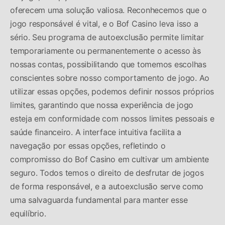
oferecem uma solução valiosa. Reconhecemos que o
jogo responsável é vital, e o Bof Casino leva isso a
sério. Seu programa de autoexclusão permite limitar
temporariamente ou permanentemente o acesso às
nossas contas, possibilitando que tomemos escolhas
conscientes sobre nosso comportamento de jogo. Ao
utilizar essas opções, podemos definir nossos próprios
limites, garantindo que nossa experiência de jogo
esteja em conformidade com nossos limites pessoais e
saúde financeiro. A interface intuitiva facilita a
navegação por essas opções, refletindo o
compromisso do Bof Casino em cultivar um ambiente
seguro. Todos temos o direito de desfrutar de jogos
de forma responsável, e a autoexclusão serve como
uma salvaguarda fundamental para manter esse
equilíbrio.