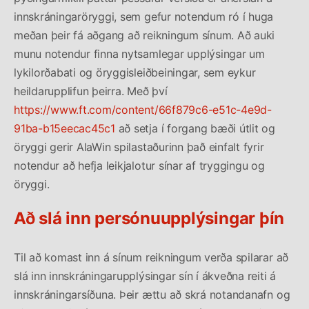
innskráningaröryggi, sem gefur notendum ró í huga
meðan þeir fá aðgang að reikningum sínum. Að auki
munu notendur finna nytsamlegar upplýsingar um
lykilorðabati og öryggisleiðbeiningar, sem eykur
heildarupplifun þeirra. Með því
https://www.ft.com/content/66f879c6-e51c-4e9d-
91ba-b15eecac45c1
að setja í forgang bæði útlit og
öryggi gerir AlaWin spilastaðurinn það einfalt fyrir
notendur að hefja leikjalotur sínar af tryggingu og
öryggi.
Að slá inn persónuupplýsingar þín
Til að komast inn á sínum reikningum verða spilarar að
slá inn innskráningarupplýsingar sín í ákveðna reiti á
innskráningarsíðuna. Þeir ættu að skrá notandanafn og