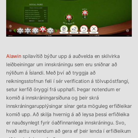
Alawin
spilavítið býður upp á auðvelda en skilvirka
leiðbeiningar um innskráningu sem eru sniðnar að
nýliðum á Íslandi. Með því að tryggja að
reikningsstofnun feli í sér verification á tölvupóstfangi,
setur kerfið öryggi frá upphafi. Þegar notendum er
komið á innskráningarsíðuna og þeir skrá
innskráningarupplýsingar sínar geta möguleg erfiðleikar
komið upp. Að skilja hvernig á að leysa þessi erfiðleika
er nauðsynlegt fyrir óaðfinnanlega innskráningu. Svo,
hvað ættu notendum að gera ef þeir lenda í erfiðleikum