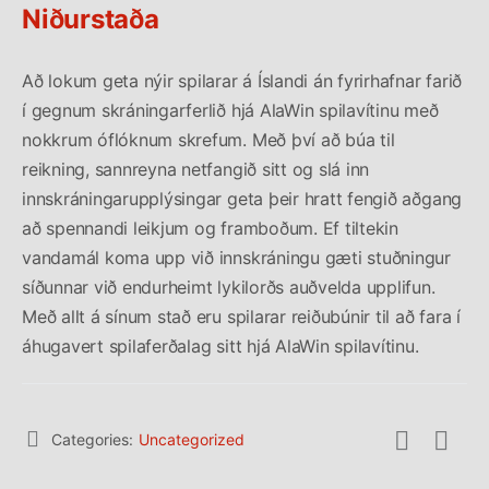
Niðurstaða
Að lokum geta nýir spilarar á Íslandi án fyrirhafnar farið
í gegnum skráningarferlið hjá AlaWin spilavítinu með
nokkrum óflóknum skrefum. Með því að búa til
reikning, sannreyna netfangið sitt og slá inn
innskráningarupplýsingar geta þeir hratt fengið aðgang
að spennandi leikjum og framboðum. Ef tiltekin
vandamál koma upp við innskráningu gæti stuðningur
síðunnar við endurheimt lykilorðs auðvelda upplifun.
Með allt á sínum stað eru spilarar reiðubúnir til að fara í
áhugavert spilaferðalag sitt hjá AlaWin spilavítinu.
Categories:
Uncategorized