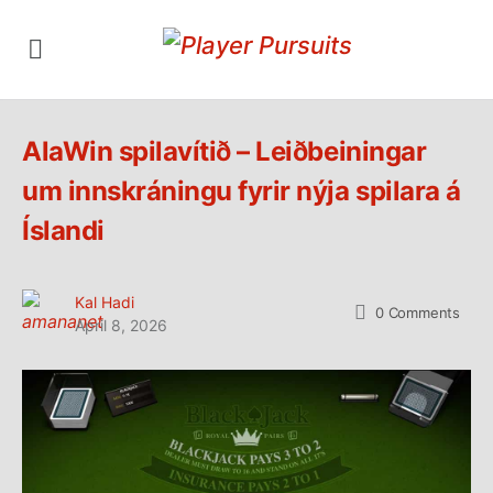
AlaWin spilavítið – Leiðbeiningar
um innskráningu fyrir nýja spilara á
Íslandi
Kal Hadi
0
Comments
April 8, 2026