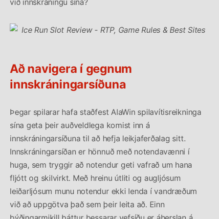
við innskráningu sína?
Að navigera í gegnum
innskráningarsíðuna
Þegar spilarar hafa staðfest AlaWin spilavítisreikninga
sína geta þeir auðveldlega komist inn á
innskráningarsíðuna til að hefja leikjaferðalag sitt.
Innskráningarsíðan er hönnuð með notendavænni í
huga, sem tryggir að notendur geti vafrað um hana
fljótt og skilvirkt. Með hreinu útliti og augljósum
leiðarljósum munu notendur ekki lenda í vandræðum
við að uppgötva það sem þeir leita að. Einn
þýðingarmikill þáttur þessarar vefsíðu er áherslan á