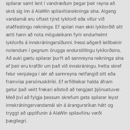
spilarar samt lent í vandræðum þegar þeir reyna að
skrá sig inn á AlaWin spilavítisreikninga sína. Algeng
vandamál eru oftast týnd lykilorð eða villur við
staðfestingu reikninga. Ef spilari man ekki lykilorðið sitt
ætti hann að nota möguleikann fyrir endurheimt
lykilorðs á innskráningarsíðunni. Þessi aðgerð leiðbeinir
notendum í gegnum örugga endurstillingu lykilorðsins.
Að auki gætu spilarar þurft að sannreyna reikninga sína
ef þeir eru krafðir um það við innskráningu. Þetta skref
felur venjulega í sér að sannreyna netfangið sitt eða
framvísa persónuskilríki. Ef erfiðleikar halda áfram
getur það veitt frekari aðstoð að tengjast þjónustuver.
Með því að fylgja þessum skrefum geta spilarar leyst
innskráningarvandamál sín á árangursríkan hátt og
tryggt að upplifunin á AlaWin spilavítinu verði
þægilegri.