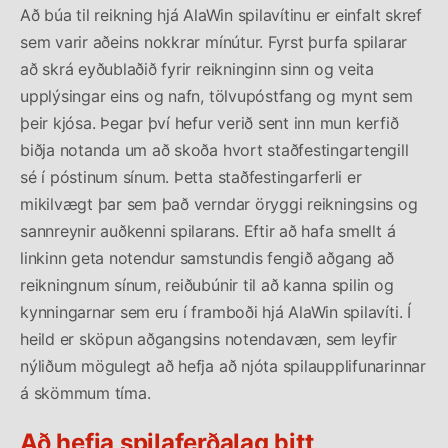
Að búa til reikning hjá AlaWin spilavítinu er einfalt skref
sem varir aðeins nokkrar mínútur. Fyrst þurfa spilarar
að skrá eyðublaðið fyrir reikninginn sinn og veita
upplýsingar eins og nafn, tölvupóstfang og mynt sem
þeir kjósa. Þegar því hefur verið sent inn mun kerfið
biðja notanda um að skoða hvort staðfestingartengill
sé í póstinum sínum. Þetta staðfestingarferli er
mikilvægt þar sem það verndar öryggi reikningsins og
sannreynir auðkenni spilarans. Eftir að hafa smellt á
linkinn geta notendur samstundis fengið aðgang að
reikningnum sínum, reiðubúnir til að kanna spilin og
kynningarnar sem eru í framboði hjá AlaWin spilavíti. Í
heild er sköpun aðgangsins notendavæn, sem leyfir
nýliðum mögulegt að hefja að njóta spilaupplifunarinnar
á skömmum tíma.
Að hefja spilaferðalag þitt