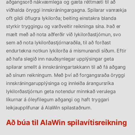
aðgangsorð nákvæmlega og gæta réttmæti til að
viðhalda öryggi innskráningargagna. Spilarar vanrækja
oft gildi öflugra lykilorða; beiting einstakra blanda
styrkir tryggingu og varðveitir reikninga sína. Það er
mælt með að nota aðferðir við lykilorðastjórnun, svo
sem að nota lykilorðastjórnaraðila, til að forðast
endurtekna notkun lykilorða á mismunandi síðum. Eftir
að hafa slegið inn nauðsynlegar upplýsingar geta
spilarar smellt á innskráningartakkann til að fá aðgang
að sínum reikningum. Með því að forgangsraða öryggi
innskráningarupplýsinga og innleiða árangursríka
lykilorðastjórnun geta notendur minnkað verulega
líkurnar á óleyfilegum aðgangi og haft tryggari
leikjaupplifunar á AlaWin spilastaðnum.
Að búa til AlaWin spilavítisreikning