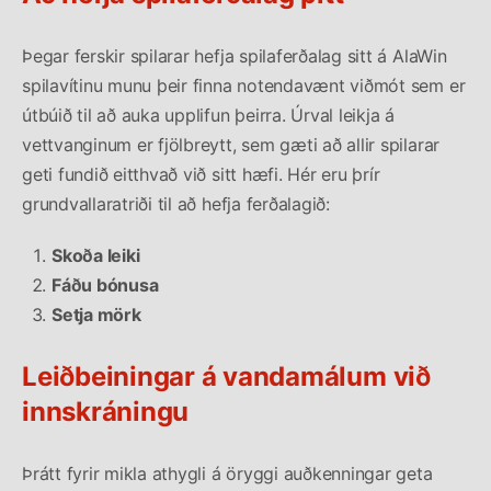
Þegar ferskir spilarar hefja spilaferðalag sitt á AlaWin
spilavítinu munu þeir finna notendavænt viðmót sem er
útbúið til að auka upplifun þeirra. Úrval leikja á
vettvanginum er fjölbreytt, sem gæti að allir spilarar
geti fundið eitthvað við sitt hæfi. Hér eru þrír
grundvallaratriði til að hefja ferðalagið:
Skoða leiki
Fáðu bónusa
Setja mörk
Leiðbeiningar á vandamálum við
innskráningu
Þrátt fyrir mikla athygli á öryggi auðkenningar geta