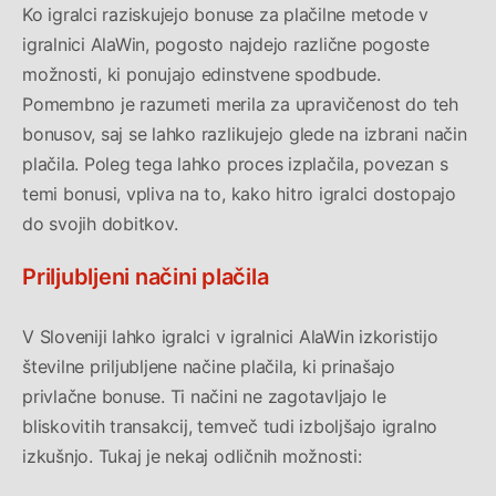
Ko igralci raziskujejo bonuse za plačilne metode v
igralnici AlaWin, pogosto najdejo različne pogoste
možnosti, ki ponujajo edinstvene spodbude.
Pomembno je razumeti merila za upravičenost do teh
bonusov, saj se lahko razlikujejo glede na izbrani način
plačila. Poleg tega lahko proces izplačila, povezan s
temi bonusi, vpliva na to, kako hitro igralci dostopajo
do svojih dobitkov.
Priljubljeni načini plačila
V Sloveniji lahko igralci v igralnici AlaWin izkoristijo
številne priljubljene načine plačila, ki prinašajo
privlačne bonuse. Ti načini ne zagotavljajo le
bliskovitih transakcij, temveč tudi izboljšajo igralno
izkušnjo. Tukaj je nekaj odličnih možnosti: