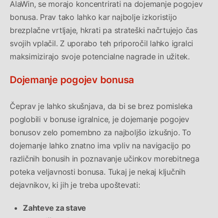
AlaWin, se morajo koncentrirati na dojemanje pogojev
bonusa. Prav tako lahko kar najbolje izkoristijo
brezplačne vrtljaje, hkrati pa strateški načrtujejo čas
svojih vplačil. Z uporabo teh priporočil lahko igralci
maksimizirajo svoje potencialne nagrade in užitek.
Dojemanje pogojev bonusa
Čeprav je lahko skušnjava, da bi se brez pomisleka
poglobili v bonuse igralnice, je dojemanje pogojev
bonusov zelo pomembno za najboljšo izkušnjo. To
dojemanje lahko znatno ima vpliv na navigacijo po
različnih bonusih in poznavanje učinkov morebitnega
poteka veljavnosti bonusa. Tukaj je nekaj ključnih
dejavnikov, ki jih je treba upoštevati:
Zahteve za stave