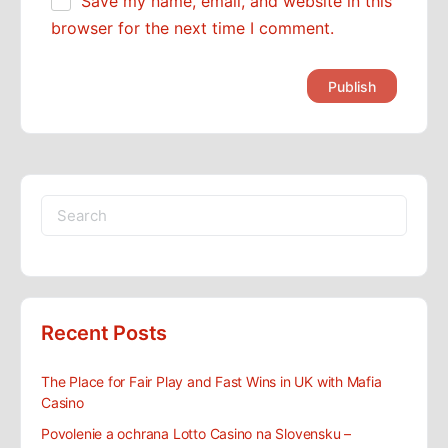
Save my name, email, and website in this
browser for the next time I comment.
Search
for:
Recent Posts
The Place for Fair Play and Fast Wins in UK with Mafia
Casino
Povolenie a ochrana Lotto Casino na Slovensku –