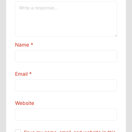
Name
*
Email
*
Website