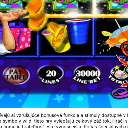
užívajú aj vzrušujúce bonusové funkcie a stimuly dostupné
a symboly wild, tieto hry vylepšujú celkový zážitok. Hráči
 čomu je hrateľnosť ešte výnosnejšia. Počas špeciálnych u