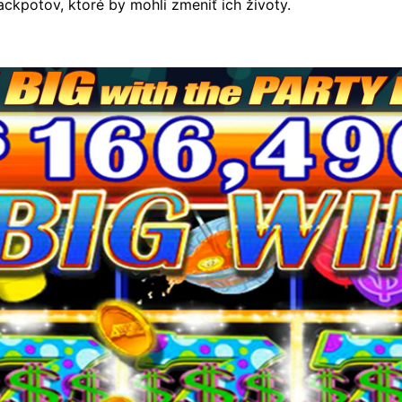
jackpotov, ktoré by mohli zmeniť ich životy.