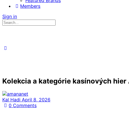
Featured Brands
Members
Sign in
Search
for:
Kolekcia a kategórie kasínových hie
Kal Hadi
April 8, 2026
0
Comments