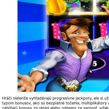
Hráči nielenže vyhľadávajú progresívne jackpoty, ale si 
typom bonusov, ako sú bezplatné točenia, multiplikátory 
zahŕňajú bonusy za vklad alebo odmeny za vernosť, vďaka