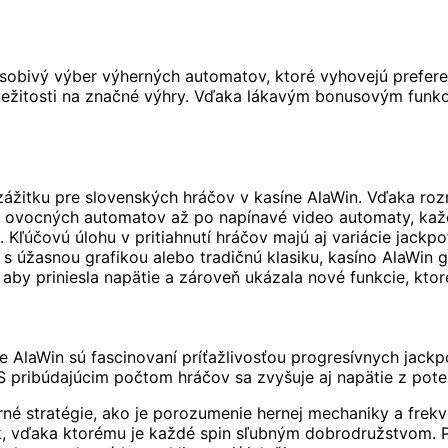
obivý výber výherných automatov, ktoré vyhovejú preferenc
ríležitosti na značné výhry. Vďaka lákavým bonusovým fun
itku pre slovenských hráčov v kasíne AlaWin. Vďaka rozma
h ovocných automatov až po napínavé video automaty, každ
k. Kľúčovú úlohu v pritiahnutí hráčov majú aj variácie jac
s úžasnou grafikou alebo tradičnú klasiku, kasíno AlaWin ga
, aby priniesla napätie a zároveň ukázala nové funkcie, kt
ne AlaWin sú fascinovaní príťažlivosťou progresívnych jack
S pribúdajúcim počtom hráčov sa zvyšuje aj napätie z pote
erné stratégie, ako je porozumenie hernej mechaniky a frek
, vďaka ktorému je každé spin sľubným dobrodružstvom. Pon