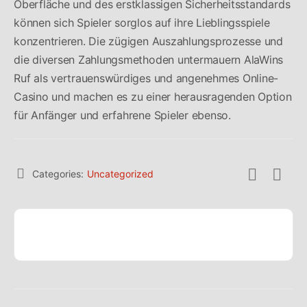
Oberfläche und des erstklassigen Sicherheitsstandards
können sich Spieler sorglos auf ihre Lieblingsspiele
konzentrieren. Die zügigen Auszahlungsprozesse und
die diversen Zahlungsmethoden untermauern AlaWins
Ruf als vertrauenswürdiges und angenehmes Online-
Casino und machen es zu einer herausragenden Option
für Anfänger und erfahrene Spieler ebenso.
Categories:
Uncategorized