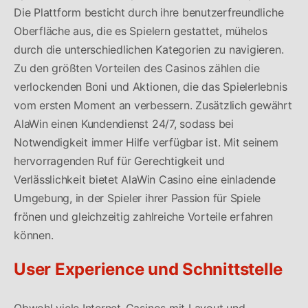
Die Plattform besticht durch ihre benutzerfreundliche
Oberfläche aus, die es Spielern gestattet, mühelos
durch die unterschiedlichen Kategorien zu navigieren.
Zu den größten Vorteilen des Casinos zählen die
verlockenden Boni und Aktionen, die das Spielerlebnis
vom ersten Moment an verbessern. Zusätzlich gewährt
AlaWin einen Kundendienst 24/7, sodass bei
Notwendigkeit immer Hilfe verfügbar ist. Mit seinem
hervorragenden Ruf für Gerechtigkeit und
Verlässlichkeit bietet AlaWin Casino eine einladende
Umgebung, in der Spieler ihrer Passion für Spiele
frönen und gleichzeitig zahlreiche Vorteile erfahren
können.
User Experience und Schnittstelle