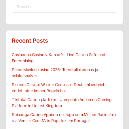
Search
for:
Recent Posts
Casinacho Casino v Kanadě – Live Casino Safe and
Entertaining
Paras Munkki kasino 2026: Tervetuliaisbonus ja
asiakaspalvelu
Slotexo Casino: Wo der Genuss in Deutschland nicht
endet, aber immer Regeln hat
Tikitaka Casino platform – Jump into Action on Gaming
Platform in United Kingdom
Spinanga Casino Apoia-o no Jogo com Melhor Raciocínio
e a Vencer Com Mais Rapidez em Portugal