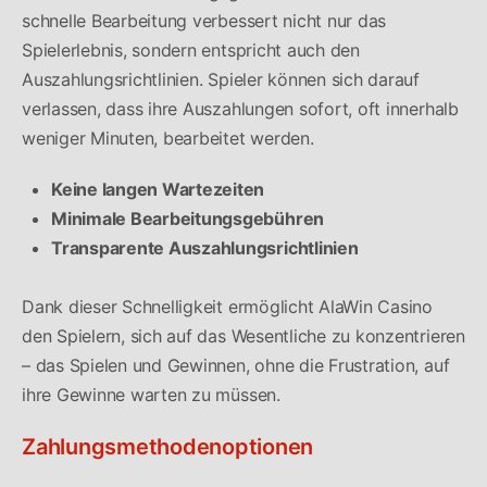
schnelle Bearbeitung verbessert nicht nur das
Spielerlebnis, sondern entspricht auch den
Auszahlungsrichtlinien. Spieler können sich darauf
verlassen, dass ihre Auszahlungen sofort, oft innerhalb
weniger Minuten, bearbeitet werden.
Keine langen Wartezeiten
Minimale Bearbeitungsgebühren
Transparente Auszahlungsrichtlinien
Dank dieser Schnelligkeit ermöglicht AlaWin Casino
den Spielern, sich auf das Wesentliche zu konzentrieren
– das Spielen und Gewinnen, ohne die Frustration, auf
ihre Gewinne warten zu müssen.
Zahlungsmethodenoptionen