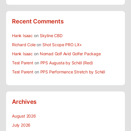
Recent Comments
Hank Isaac
on
Skyline CBD
Richard Cole
on
Shot Scope PRO LX+
Hank Isaac
on
Nomad Golf Avid Golfer Package
Test Parent
on
PPS Augusta by Schël (Red)
Test Parent
on
PPS Performance Stretch by Schël
Archives
August 2026
July 2026