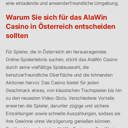
eine einladende und anwenderfreundliche Umgebung.
Warum Sie sich für das AlaWin
Casino in Österreich entscheiden
sollten
Für Spieler, die in Österreich ein herausragendes
Online-Spielerlebnis suchen, sticht das AlaWin Casino
durch seine vielfältige Spielauswahl, die
benutzerfreundliche Oberfläche und die lohnenden
Aktionen hervor. Das Casino bietet für jeden
Geschmack etwas, von klassischen Tischspielen bis hin
zu den neuesten Video-Slots. Verschiedene Vorteile
erwarten die Spieler, darunter zügige und sichere
Einzahlungen sowie schnelle Auszahlungen, sodass sie
ihre Gewinne ohne Verzögerung genießen können.