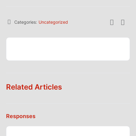
Categories:
Uncategorized
Related Articles
Responses