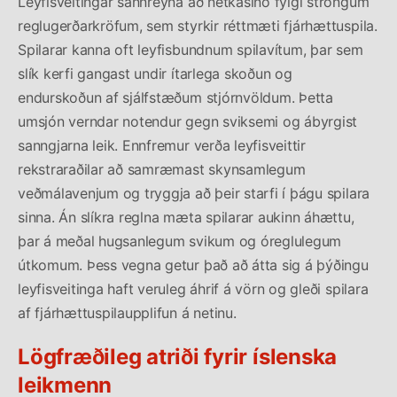
Leyfisveitingar sannreyna að netkasínó fylgi ströngum
reglugerðarkröfum, sem styrkir réttmæti fjárhættuspila.
Spilarar kanna oft leyfisbundnum spilavítum, þar sem
slík kerfi gangast undir ítarlega skoðun og
endurskoðun af sjálfstæðum stjórnvöldum. Þetta
umsjón verndar notendur gegn sviksemi og ábyrgist
sanngjarna leik. Ennfremur verða leyfisveittir
rekstraraðilar að samræmast skynsamlegum
veðmálavenjum og tryggja að þeir starfi í þágu spilara
sinna. Án slíkra reglna mæta spilarar aukinn áhættu,
þar á meðal hugsanlegum svikum og óreglulegum
útkomum. Þess vegna getur það að átta sig á þýðingu
leyfisveitinga haft veruleg áhrif á vörn og gleði spilara
af fjárhættuspilaupplifun á netinu.
Lögfræðileg atriði fyrir íslenska
leikmenn