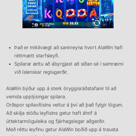
Það er mikilvægt að sannreyna hvort AlaWin hafi
réttmætt starfsleyfi.
Spilarar ættu að ábyrgjast að síðan sé í samræmi
við íslenskar reglugerðir.
AlaWin býður upp á sterk öryggisráðstafanir til að
vernda upplýsingar spilara.
Orðspor spilavítisins veltur á því að það fylgir lögum.
Að skilja stöðu leyfisins getur haft áhrif á
úttektarmöguleika og fjárhagslegar aðgerðir.
Með réttu leyfinu getur AlaWin boðið upp á trausta