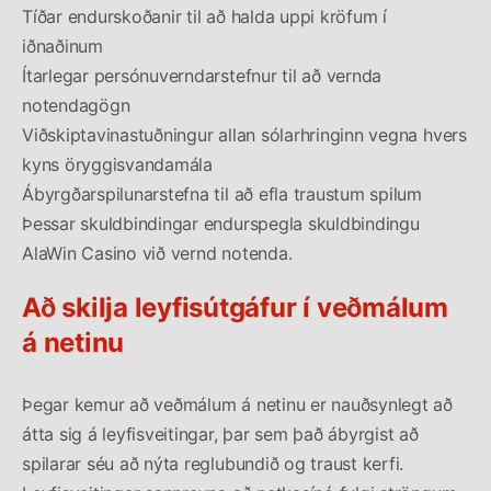
Tíðar endurskoðanir til að halda uppi kröfum í
iðnaðinum
Ítarlegar persónuverndarstefnur til að vernda
notendagögn
Viðskiptavinastuðningur allan sólarhringinn vegna hvers
kyns öryggisvandamála
Ábyrgðarspilunarstefna til að efla traustum spilum
Þessar skuldbindingar endurspegla skuldbindingu
AlaWin Casino við vernd notenda.
Að skilja leyfisútgáfur í veðmálum
á netinu
Þegar kemur að veðmálum á netinu er nauðsynlegt að
átta sig á leyfisveitingar, þar sem það ábyrgist að
spilarar séu að nýta reglubundið og traust kerfi.