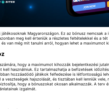
új játékosoknak Magyarországon. Ez az bónusz nemcsak a i
azonban meg kell érteniük a részletes feltételekkel és a t
 és van még mit tanulni arról, hogyan lehet a maximumot k
oz
k számára, hogy a maximumot kihozzák bejelentkezési juta
ell használniuk. Ez tartalmazhatja a befizetések időzítés
bban hozzáadódó játékok felfedezése is létfontosságú leh
 a veszteségek hajszolását, és tisztában kell lenniük vele, 
ztosítja, hogy a bónuszokat okosan alkalmazzák. A terv és
ánlatainak izgalmát.